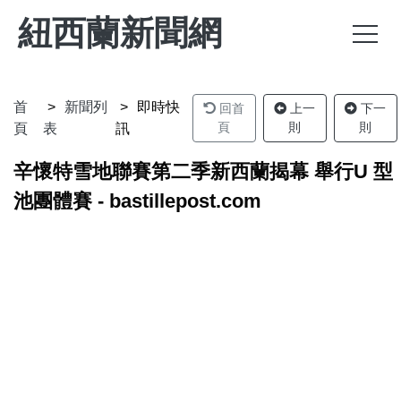
紐西蘭新聞網
首
新聞列
即時快
回首
上一
下一
頁
則
則
頁
表
訊
辛懷特雪地聯賽第二季新西蘭揭幕 舉行U 型
池團體賽 - bastillepost.com