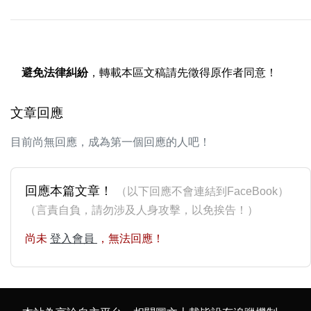
避免法律糾紛
，轉載本區文稿請先徵得原作者同意！
文章回應
目前尚無回應，成為第一個回應的人吧！
回應本篇文章！
（以下回應不會連結到FaceBook）
（言責自負，請勿涉及人身攻擊，以免挨告！）
尚未
登入會員
，無法回應！