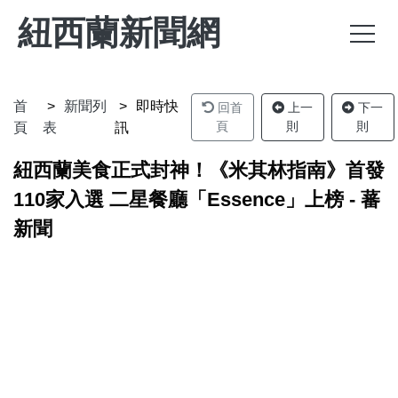
紐西蘭新聞網
首
新聞列
即時快
回首
上一
下一
頁
則
則
頁
表
訊
紐西蘭美食正式封神！《米其林指南》首發
110家入選 二星餐廳「Essence」上榜 - 蕃
新聞