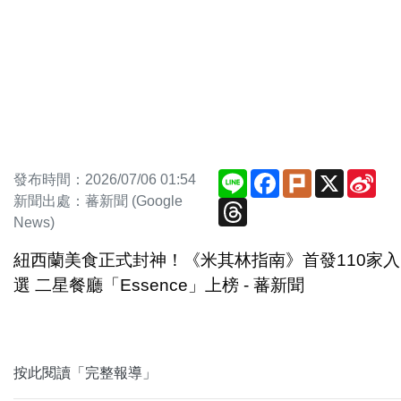
Line
Facebook
Plurk
X
Sin
發布時間：2026/07/06 01:54
We
新聞出處：蕃新聞 (Google
Threads
News)
紐西蘭美食正式封神！《米其林指南》首發110家入
選 二星餐廳「Essence」上榜 - 蕃新聞
按此閱讀「完整報導」