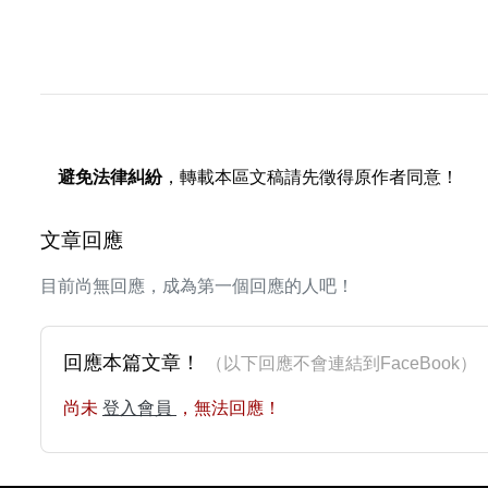
避免法律糾紛
，轉載本區文稿請先徵得原作者同意！
文章回應
目前尚無回應，成為第一個回應的人吧！
回應本篇文章！
（以下回應不會連結到FaceBoo
尚未
登入會員
，無法回應！