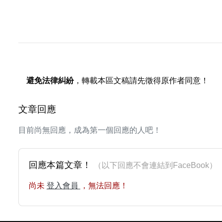
避免法律糾紛
，轉載本區文稿請先徵得原作者同意！
文章回應
目前尚無回應，成為第一個回應的人吧！
回應本篇文章！
（以下回應不會連結到FaceBoo
尚未
登入會員
，無法回應！