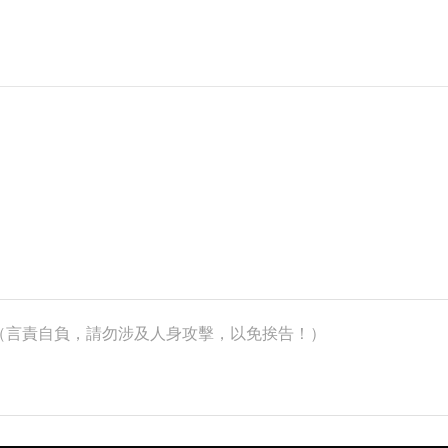
k）（言責自負，請勿涉及人身攻擊，以免挨告！）