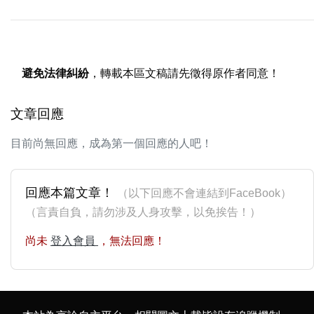
避免法律糾紛
，轉載本區文稿請先徵得原作者同意！
文章回應
目前尚無回應，成為第一個回應的人吧！
回應本篇文章！
（以下回應不會連結到FaceBook）
（言責自負，請勿涉及人身攻擊，以免挨告！）
尚未
登入會員
，無法回應！