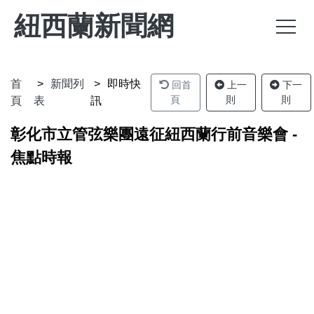
紐西蘭新聞網
首
新聞列
即時快
回首
上一
下一
頁
則
則
頁
表
訊
彰化市立管弦樂團遠征紐西蘭行前音樂會 -
焦點時報