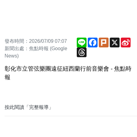
Line
Facebook
Plurk
X
Si
發布時間：2026/07/09 07:07
We
新聞出處：焦點時報 (Google
Threads
News)
彰化市立管弦樂團遠征紐西蘭行前音樂會 - 焦點時
報
按此閱讀「完整報導」