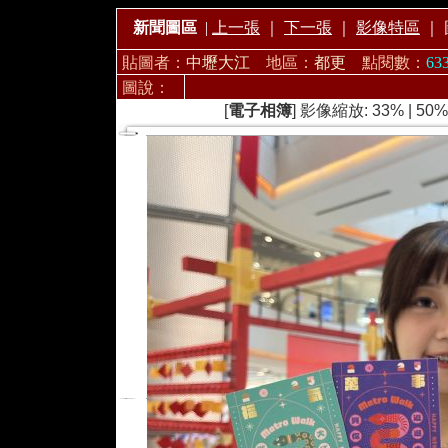
新聞圖區
|
上一張
｜
下一張
｜
影像特區
｜
貼圖者：
中壢大江
地區：
都更
點閱數：
63
圖說：
[
電子相簿
] 影像縮放:
33%
|
50%