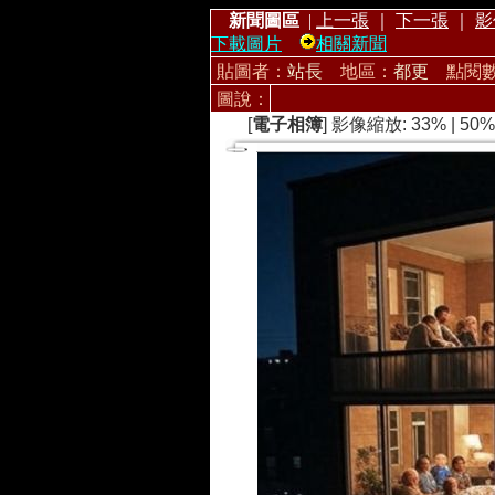
新聞圖區
|
上一張
｜
下一張
｜
影
下載圖片
相關新聞
貼圖者：
站長
地區：
都更
點閱
圖說：
[
電子相簿
] 影像縮放:
33%
|
50%