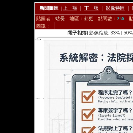
新聞圖區
|
上一張
｜
下一張
｜
影像特區
｜
貼圖者：
站長
地區：
都更
點閱數：
256
圖說：
[
電子相簿
] 影像縮放:
33%
|
50%