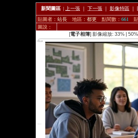
新聞圖區
|
上一張
｜
下一張
｜
影像特區
｜
貼圖者：
站長
地區：
都更
點閱數：
661
圖說：
[
電子相簿
] 影像縮放:
33%
|
50%