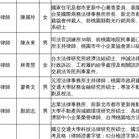
國家住宅及都市更新中心審查委員、基
台英國際商務法律事務所所長、新北市
律師
陳麗玲
女
裁協會仲裁人、前桃園縣觀光行銷局長
系碩士
司法官訓練所38期、前桃園地院民事庭
律師
陳永來
男
所主持律師、桃園市中小企業協會第13
台大法律研究所經濟法組碩士、仲誠法
律師
林青慧
女
行政訴訟、工程履約紛爭處理及相關諮
交易法等民刑事案件。
元澄法律事務所主持律師，桃園市政府
律師
廖希文
男
交通大學財務金融研究所碩士，專攻不
劃及稅法。
志業法律事務所、前新北市都市更新推
律師
顏碧志
男
大學不動產與城鄉環境研究所碩士、高
濟部中小企業榮譽律師、台灣桃園地方
國立交通大學科技法律研究所碩士、國
考及格（律師證書字號：82台檢證字第2