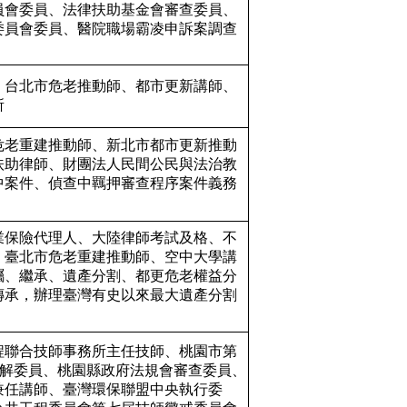
員會委員、法律扶助基金會審查委員、
委員會委員、醫院職場霸凌申訴案調查
、台北市危老推動師、都市更新講師、
所
危老重建推動師、新北市都市更新推動
扶助律師、財團法人民間公民與法治教
中案件、偵查中羈押審查程序案件義務
業保險代理人、大陸律師考試及格、不
、臺北市危老重建推動師、空中大學講
囑、繼承、遺產分割、都更危老權益分
傳承，辦理臺灣有史以來最大遺產分割
程聯合技師事務所主任技師、桃園市第
調解委員、桃園縣政府法規會審查委員、
兼任講師、臺灣環保聯盟中央執行委