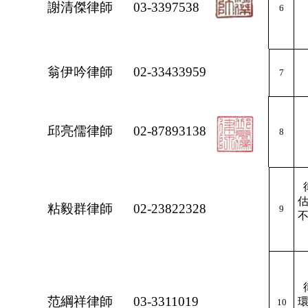
謝清傑律師
03-3397538
6
翁伊吟律師
02-33433959
7
邱亮儒律師
02-87893138
8
粘毅群律師
02-23822328
9
范綱祥律師
03-3311019
10