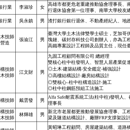
高雄市都更危老重建推動協會理事長、
銀行業
李淑珍
女
行退休協會第一位理事、南華大學校友
銀行業
吳永鎮
男
渣打銀行銀行退休、不動產經紀人、地
臺灣大學土木法律雙學士碩士，芝加哥伊
土木技師
張渝江
男
塊鏈、碳封存科技公司創辦人，亦為工
營造
高鐵專案設計工程師及品質主任，現任
九固工程顧問有限公司 總經理
雙核心柱中柱發明人、智慧人居產業促
◎土木‧建築結構‧安全鑑定‧補強設計
結構技師
江文財
男
土木技師
◎高樓結構設計‧廠房結構設計
◎雙核心–柱中柱構造設計‧施工
◎柱中柱鋼筋預組工法施工
Alfa Safe耐震系統工法(柱中柱)發
結構技師
戴雲發
男
理事長
結構技師
新北市老屋都更推動發展協會理事、工
林輝雄
男
土木技師
梁及隧道結構設計、廠辦FRP支撐架設
黃昭琳工程顧問、房屋建築結構、道路