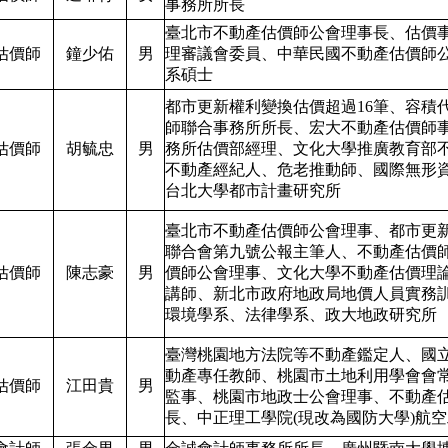
事務所所長
臺北市不動產估價師公會理事長、估價
估價師
鐘少佑
男
理審議會委員、中華民國不動產估價師
系碩士
都市更新權利變換估價超過16筆、容積
師聯合事務所所長、宏大不動產估價師
估價師
胡毓忠
男
務所估價部經理、文化大學推廣教育部
不動產經紀人、危老推動師、國際無形
台北大學都市計畫研究所
臺北市不動產估價師公會理事、都市更
聯合會第九號公報主筆人、不動產估價
估價師
陳志豪
男
價師公會理事、文化大學不動產估價理
講師、新北市政府地政局地價人員實務
環境學系、法律學系、政大地政研究所
臺灣桃園地方法院等不動產鑑定人、國
動產專任教師、桃園市土地利用學會會
估價師
江田貴
男
監事、桃園市地政士公會理事、不動產
長、中正理工學院(現改為國防大學)航