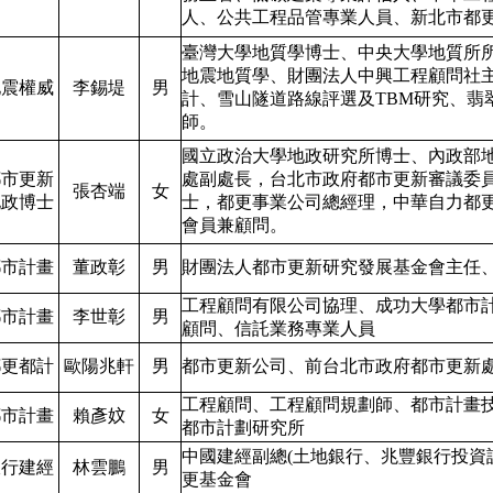
人、公共工程品管專業人員、新北市都
臺灣大學地質學博士、中央大學地質所
地震地質學、財團法人中興工程顧問社
地震權威
李錫堤
男
計、雪山隧道路線評選及TBM研究、翡
師。
國立政治大學地政研究所博士、內政部
都市更新
處副處長，台北市政府都市更新審議委
張杏端
女
地政博士
士，都更事業公司總經理，中華自力都
會員兼顧問。
都市計畫
董政彰
男
財團法人都市更新研究發展基金會主任
工程顧問有限公司協理、成功大學都市
都市計畫
李世彰
男
顧問、信託業務專業人員
都更都計
歐陽兆軒
男
都市更新公司、前台北市政府都市更新
工程顧問、工程顧問規劃師、都市計畫
都市計畫
賴彥妏
女
都市計劃研究所
中國建經副總(土地銀行、兆豐銀行投資
銀行建經
林雲鵬
男
更基金會