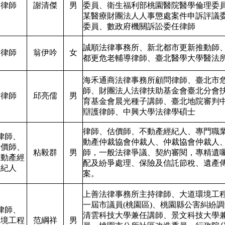
律師
謝清傑
男
委員、衛生福利部桃園醫院醫學倫理委
某醫療財團法人人事懲處案件申訴評議
委員、數政府機關訴訟委任律師
誠順法律事務所、新北都市更新推動師
律師
翁伊吟
女
都更危老輔導律師、臺北醫學大學醫法
海禾通商法律事務所顧問律師、臺北市
師、財團法人法律扶助基金會臺北分會
律師
邱亮儒
男
育基金會晨光種子講師、臺北地院審判
辯護律師、中興大學法律學碩士
律師、估價師、不動產經紀人、專門職
律師、
動產仲裁協會仲裁人、仲裁協會仲裁人
估價師、
粘毅群
男
師，一般法律爭議、契約審閱，專精遺
不動產經
配及紛爭處理、保險及信託節稅、遺產
紀人
案。
上善法律事務所主持律師、大道環境工
一屆市議員(桃園區)、桃園縣公害糾紛
律師、
清雲科技大學兼任講師、景文科技大學
環境工程
范綱祥
男