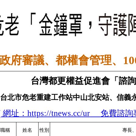
政府審議、都權會管理、10
台灣都更權益促進會「諮
(台北市危老重建工作站中山北安站、信義
( 網址：https://tnews.cc/ur
免費諮詢專線:
職稱
姓名
性別
專長