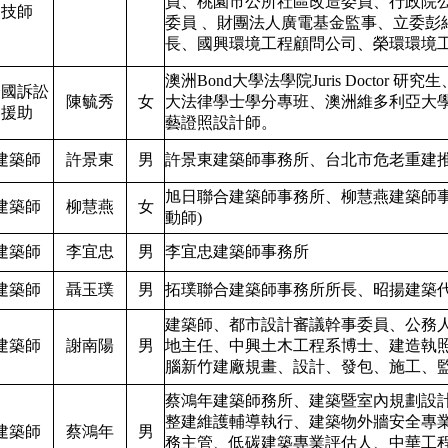
員、桃園市公所社區改造委員、行政院
技師
委員 、財團法人廣電基金監事、立委彭
長、國興環境工程顧問公司、榮環環境
澳洲Bond大學法學院Juris Docto
誇國訴訟
陳毓秀
女
大法律學士學分專班、澳洲維多利亞大
援助
藝證照設計師。
建築師
許景東
男
許景東建築師事務所、台北市危老重建
旭日聯合建築師事務所、柳慧燕建築師事
建築師
柳慧燕
女
動師)
建築師
李宜忠
男
李宜忠建築師事務所
建築師
聶玉璞
男
拓璞聯合建築師事務所所長、昭揚建築
建築師、都市設計審議幹事委員、公務
建築師
謝南陽
男
地主任、中興土木工程系博士、建造執
腦新竹建廠規畫、設計、發包、施工、
蔡鴻年建築師務所、建築暨室內規劃設
整建維護輔導執行、建築物外牆安全專
建築師
蔡鴻年
男
務主管、低碳建築專業評估人、中華工