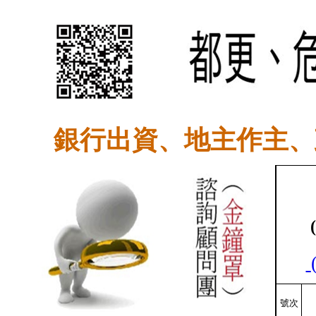
銀行出資、地主作主、
號次