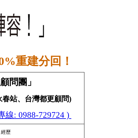
0%重建分回！
詢顧問團」
永春站、台灣都更顧問)
 0988-729724 )
、經歷