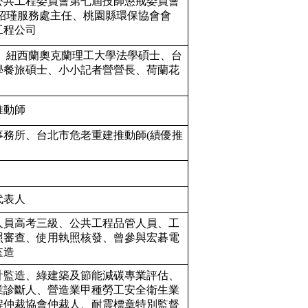
公共工程委員會第七屆技師懲戒委員會
紹瑾服務處主任、桃園縣環保協會會
工程公司
r 研究生、紐西蘭奧克蘭理工大學法學碩士、台
學餐旅碩士、小小記者營營長、荷蘭花
推動師
務所、台北市危老重建推動師(績優推
代表人
人員高考三級、公共工程品管人員、工
照審查、使用執照核發、曾參與宏碁電
監造
計監造、綠建築及節能減碳專業評估、
業診斷人、營造業甲種勞工安全衛生業
程仲裁協會仲裁人、耐震標章特別監督