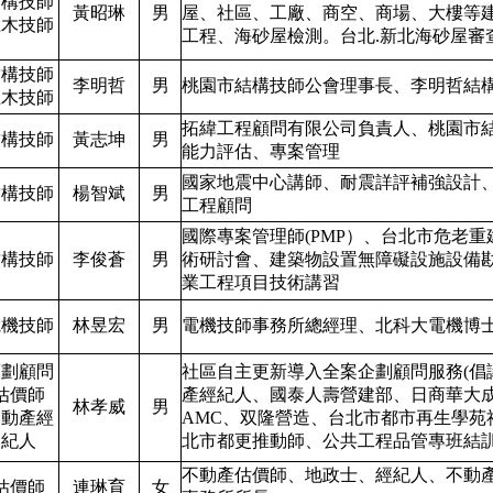
結構技師
黃昭琳
男
屋、社區、工廠、商空、商場、大樓等
土木技師
工程、海砂屋檢測。台北.新北海砂屋審查
結構技師
李明哲
男
桃園市結構技師公會理事長、李明哲結
土木技師
拓緯工程顧問有限公司負責人、桃園市結
結構技師
黃志坤
男
能力評估、專案管理
國家地震中心講師、耐震詳評補強設計、土
結構技師
楊智斌
男
工程顧問
國際專案管理師(PMP）、台北市危老
結構技師
李俊蒼
男
術研討會、建築物設置無障礙設施設備
業工程項目技術講習
電機技師
林昱宏
男
電機技師事務所總經理、北科大電機博
策劃顧問
社區自主更新導入全案企劃顧問服務(倡
估價師
產經紀人、國泰人壽營建部、日商華大成
林孝威
男
不動產經
AMC、双隆營造、台北市都市再生學苑
紀人
北市都更推動師、公共工程品管專班結
不動產估價師、地政士、經紀人、不動
估價師
連琳育
女