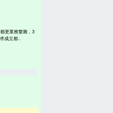
計畫書、常見問題、聲明
台灣「各縣市新聞網」
分類新聞區
都更業務繁雜，3
相關資訊(日曆、法規、辭典、航班等)
成立都...