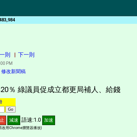
483,984
一則
|
下一則
:00 PM
|
修改新聞稿
20％ 綠議員促成立都更局補人、給錢
冊
語速:1.0
止
減速
加速
改用Chrome瀏覽器播放)