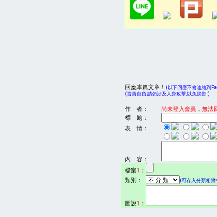
回應本篇文章！
(以下回應不會連結到Face
(言責自負,請勿涉及人身攻擊,以免挨告!)
作 者：
尚未登入會員，無法
標 題：
表 情：
內 容：
檔案
1
：
類別：
(可存入分類相簿中
圖說
1
：