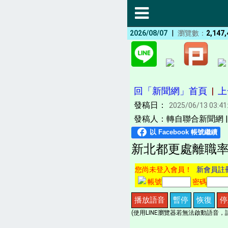
|
2026/08/07
瀏覽數：
2,147,
回「新聞網」首頁
|
上
發稿日：
2025/06/13 03:41
發稿人：轉自聯合新聞網 
新北都更處離職率
您尚未登入會員！
新會員註
帳號
密碼
播放語音
暫停
恢復
停
(使用LINE瀏覽器若無法啟動語音，請