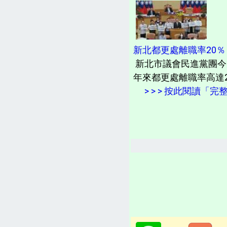
新北都更處離職率20
新北市議會民進黨團今
年來都更處離職率高達
> > > 按此閱讀「