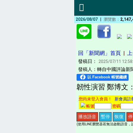
|
2026/08/07
瀏覽數：
2,147,
回「新聞網」首頁
|
上
發稿日：
2025/07/11 12:58
發稿人：轉自中國評論新聞
韌性演習 鄭博文
您尚未登入會員！
新會員註
帳號
密碼
播放語音
暫停
恢復
停
(使用LINE瀏覽器若無法啟動語音，請