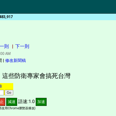
483,917
一則
|
下一則
:00 AM
 |
修改新聞稿
：這些防衛專家會搞死台灣
冊
語速:1.0
止
減速
加速
改用Chrome瀏覽器播放)