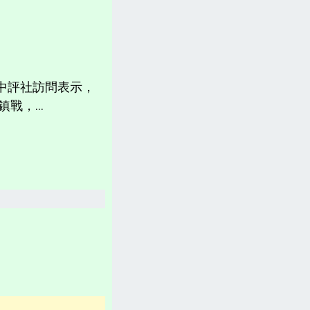
計畫書、常見問題、聲明
台灣「各縣市新聞網」
分類新聞區
受中評社訪問表示，
相關資訊(日曆、法規、辭典、航班等)
戰，...