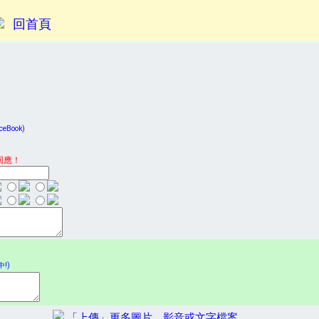
回首頁
Book)
回應！
!)
「上傳」更多圖片、影音或文字檔案