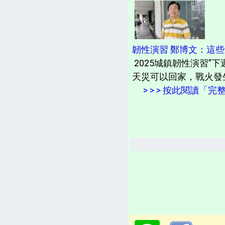
韌性演習 鄭博文：這
2025城鎮韌性演習
天災可以回家，戰火發
> > > 按此閱讀「