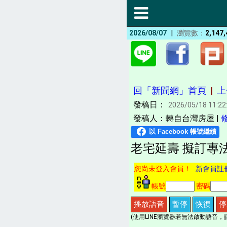
|
2026/08/07
瀏覽數：
2,147,
回「新聞網」首頁
|
上
發稿日：
2026/05/18 11:22
發稿人：轉自台灣房屋 |
老宅延壽 擬訂專
您尚未登入會員！
新會員註
帳號
密碼
播放語音
暫停
恢復
停
(使用LINE瀏覽器若無法啟動語音，請