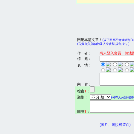
回應本篇文章！
(以下回應不會連結到Face
(言責自負,請勿涉及人身攻擊,以免挨告!)
作 者：
尚未登入會員，無法
標 題：
表 情：
內 容：
檔案
1
：
類別：
(可存入分類相簿中
圖說
1
：
(圖片、圖說可留白)