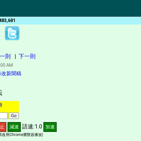
483,681
一則
|
下一則
:00 AM
修改新聞稿
法
冊
語速:1.0
止
減速
加速
改用Chrome瀏覽器播放)