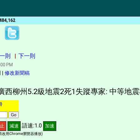
484,162
一則
|
下一則
:00 PM
 |
修改新聞稿
 廣西柳州5.2級地震2死1失蹤專家: 中等地震
冊
語速:1.0
止
減速
加速
改用Chrome瀏覽器播放)