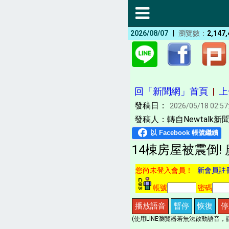
|
2026/08/07
瀏覽數：
2,147,
回「新聞網」首頁
|
上
發稿日：
2026/05/18 02:57
發稿人：轉自Newtalk新聞
14棟房屋被震倒!
您尚未登入會員！
新會員註
帳號
密碼
播放語音
暫停
恢復
停
(使用LINE瀏覽器若無法啟動語音，請