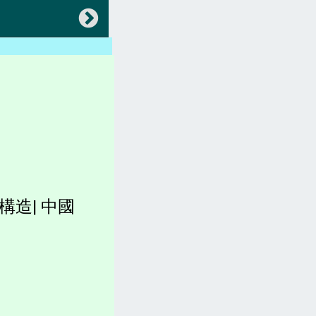
返回
會員專區
中央法規(都更危老)
地方法規(都更危老)
各縣市都更、建築法規)
稅賦(房屋稅、土地增值稅)
構造| 中國
容積圖表
各縣市官網(都更危老)
坪數計算、造價、收費
都更。土地。查詢