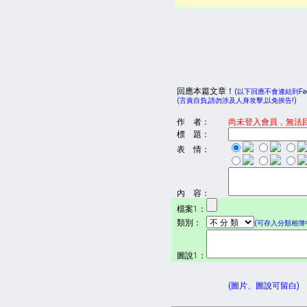
回應本篇文章！
(以下回應不會連結到Face
(言責自負,請勿涉及人身攻擊,以免挨告!)
作 者：
尚未登入會員，無法
標 題：
表 情：
內 容：
檔案
1
：
類別：
(可存入分類相簿中
圖說
1
：
(圖片、圖說可留白)