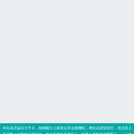
‧本站為言論自主平台，相關圖文上載皆設有追蹤機制，網友請謹慎發言，勿涉及人