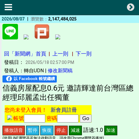
|
2026/08/07
瀏覽數：
2,147,484,025
回「新聞網」首頁
|
上一則
|
下一則
發稿日：
2026/05/18 02:57:00 PM
發稿人：轉自UDN |
修改新聞稿
信義房屋配息0.6元 邀請輝達前台灣區總
經理邱麗孟出任獨董
您尚未登入會員！
新會員註冊
帳號
密碼
語速:1.0
播放語音
暫停
恢復
停止
減速
加速
(使用LINE瀏覽器若無法啟動語音，請改用Chrome瀏覽器播放)