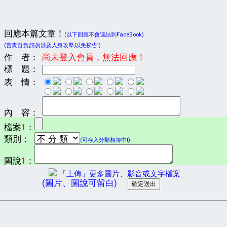
回應本篇文章！
(以下回應不會連結到FaceBook)
(言責自負,請勿涉及人身攻擊,以免挨告!)
作 者：
尚未登入會員，無法回應！
標 題：
表 情：
內 容：
檔案
1
：
類別：
(可存入分類相簿中!)
圖說
1
：
「上傳」更多圖片、影音或文字檔案
(圖片、圖說可留白)