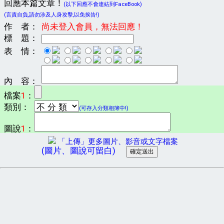
回應本篇文章！
(以下回應不會連結到FaceBook)
(言責自負,請勿涉及人身攻擊,以免挨告!)
作 者：
尚未登入會員，無法回應！
標 題：
表 情：
內 容：
檔案
1
：
類別：
(可存入分類相簿中!)
圖說
1
：
「上傳」更多圖片、影音或文字檔案
(圖片、圖說可留白)