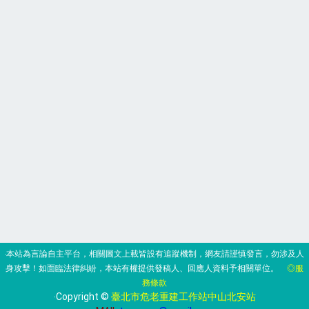
‧本站為言論自主平台，相關圖文上載皆設有追蹤機制，網友請謹慎發言，勿涉及人
身攻擊！如面臨法律糾紛，本站有權提供發稿人、回應人資料予相關單位。
◎服
務條款
‧Copyright ©
臺北市危老重建工作站中山北安站