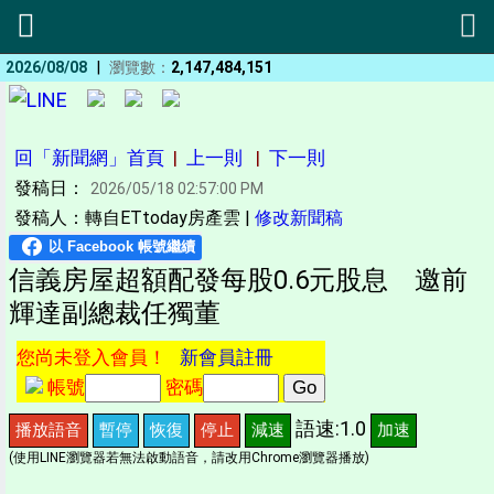
|
2026/08/08
瀏覽數：
2,147,484,151
回「新聞網」首頁
|
上一則
|
下一則
發稿日：
2026/05/18 02:57:00 PM
發稿人：轉自ETtoday房產雲 |
修改新聞稿
信義房屋超額配發每股0.6元股息 邀前
輝達副總裁任獨董
您尚未登入會員！
新會員註冊
帳號
密碼
語速:1.0
播放語音
暫停
恢復
停止
減速
加速
(使用LINE瀏覽器若無法啟動語音，請改用Chrome瀏覽器播放)