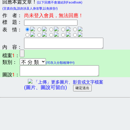
回應本篇文章！
(以下回應不會連結到FaceBook)
(言責自負,請勿涉及人身攻擊,以免挨告!)
作 者：
尚未登入會員，無法回應！
標 題：
表 情：
內 容：
檔案
1
：
類別：
(可存入分類相簿中!)
圖說
1
：
「上傳」更多圖片、影音或文字檔案
(圖片、圖說可留白)