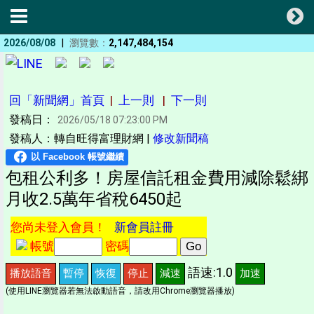
|
2026/08/08
瀏覽數：
2,147,484,154
回「新聞網」首頁
|
上一則
|
下一則
發稿日：
2026/05/18 07:23:00 PM
發稿人：轉自旺得富理財網 |
修改新聞稿
包租公利多！房屋信託租金費用減除鬆綁
月收2.5萬年省稅6450起
您尚未登入會員！
新會員註冊
帳號
密碼
語速:1.0
播放語音
暫停
恢復
停止
減速
加速
(使用LINE瀏覽器若無法啟動語音，請改用Chrome瀏覽器播放)