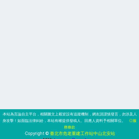
‧本站為言論自主平台，相關圖文上載皆設有追蹤機制，網友請謹慎發言，勿涉及人
身攻擊！如面臨法律糾紛，本站有權提供發稿人、回應人資料予相關單位。
◎服
務條款
‧Copyright ©
臺北市危老重建工作站中山北安站