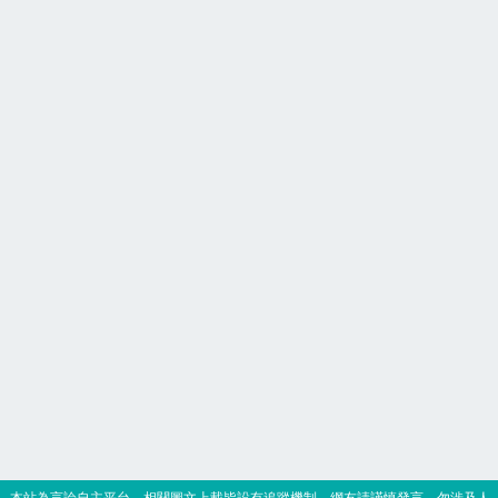
‧本站為言論自主平台，相關圖文上載皆設有追蹤機制，網友請謹慎發言，勿涉及人