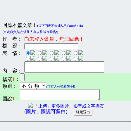
回應本篇文章！
(以下回應不會連結到FaceBook)
(言責自負,請勿涉及人身攻擊,以免挨告!)
作 者：
尚未登入會員，無法回應！
標 題：
表 情：
內 容：
檔案
1
：
類別：
(可存入分類相簿中!)
圖說
1
：
「上傳」更多圖片、影音或文字檔案
(圖片、圖說可留白)