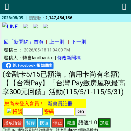
|
2026/08/09
瀏覽數：
2,147,484,156
回「新聞網」首頁
|
上一則
|
下一則
發稿日：
2026/05/18 11:04:00 PM
發稿人：轉自landbank.c |
修改新聞稿
(金融卡5/15已額滿，信用卡尚有名額)
【【台灣Pay】「台灣 Pay繳房屋稅最高
享300元回饋」活動(115/5/1-115/5/31)
您尚未登入會員！
新會員註冊
帳號
密碼
語速:1.0
播放語音
暫停
恢復
停止
減速
加速
(使用LINE瀏覽器若無法啟動語音，請改用Chrome瀏覽器播放)