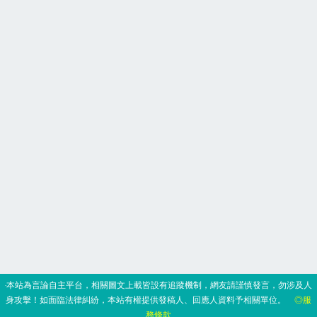
‧本站為言論自主平台，相關圖文上載皆設有追蹤機制，網友請謹慎發言，勿涉及人
身攻擊！如面臨法律糾紛，本站有權提供發稿人、回應人資料予相關單位。
◎服
務條款