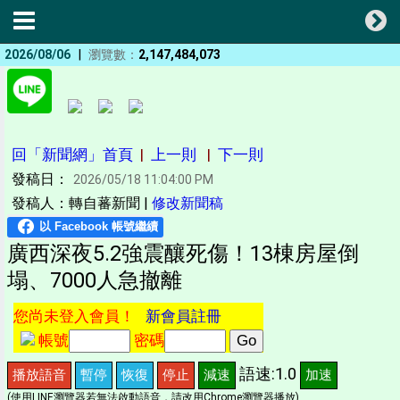
|
2026/08/06
瀏覽數：
2,147,484,073
回「新聞網」首頁
|
上一則
|
下一則
發稿日：
2026/05/18 11:04:00 PM
發稿人：轉自蕃新聞 |
修改新聞稿
廣西深夜5.2強震釀死傷！13棟房屋倒
塌、7000人急撤離
您尚未登入會員！
新會員註冊
帳號
密碼
語速:1.0
播放語音
暫停
恢復
停止
減速
加速
(使用LINE瀏覽器若無法啟動語音，請改用Chrome瀏覽器播放)