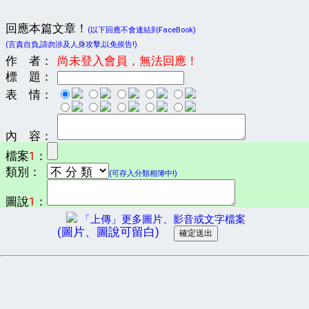
回應本篇文章！
(以下回應不會連結到FaceBook)
(言責自負,請勿涉及人身攻擊,以免挨告!)
作 者：
尚未登入會員，無法回應！
標 題：
表 情：
內 容：
檔案
1
：
類別：
(可存入分類相簿中!)
圖說
1
：
「上傳」更多圖片、影音或文字檔案
(圖片、圖說可留白)