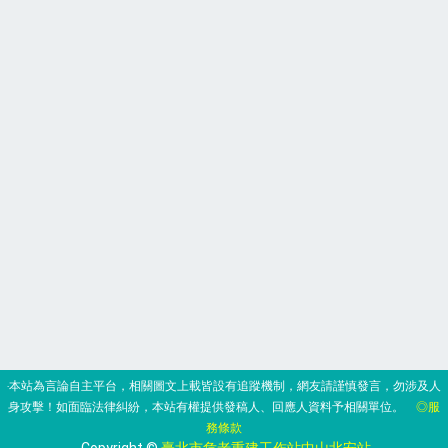
‧本站為言論自主平台，相關圖文上載皆設有追蹤機制，網友請謹慎發言，勿涉及人
身攻擊！如面臨法律糾紛，本站有權提供發稿人、回應人資料予相關單位。
◎服
務條款
‧Copyright ©
臺北市危老重建工作站中山北安站