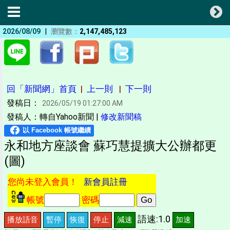
|
2026/08/09
瀏覽數：
2,147,485,123
回「新聞網」首頁
|
上一則
|
下一則
發稿日：
2026/05/19 01:27:00 AM
發稿人：轉自Yahoo新聞 |
修改新聞稿
永和地方座談會 蘇巧慧提擴大公辦都更
(圖)
您尚未登入會員！
新會員註冊
帳號
密碼
語速:1.0
播放語音
暫停
恢復
停止
減速
加速