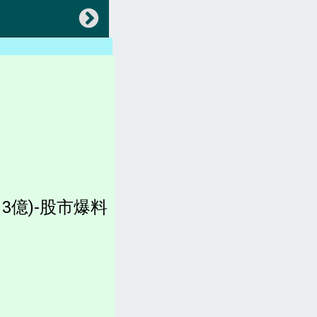
返回
會員專區
中央法規(都更危老)
地方法規(都更危老)
各縣市都更、建築法規)
稅賦(房屋稅、土地增值稅)
13億)-股市爆料
容積圖表
各縣市官網(都更危老)
坪數計算、造價、收費
都更。土地。查詢