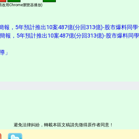
改用Chrome瀏覽器播放)
更簡報，5年預計推出10案487億(分回313億)-股市爆料同
都更簡報，5年預計推出10案487億(分回313億)-股市爆料同
報導」
避免法律糾紛，轉載本區文稿請先徵得原作者同意！