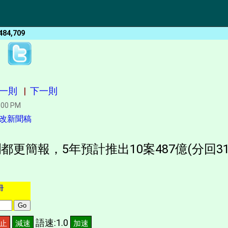
484,709
一則
|
下一則
:00 PM
改新聞稿
新潤都更簡報，5年預計推出10案487億(分回3
冊
語速:1.0
止
減速
加速