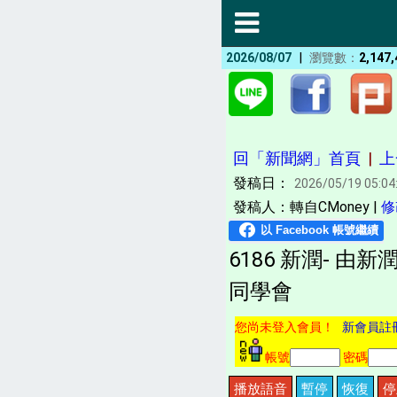
|
2026/08/07
瀏覽數：
2,147,
回「新聞網」首頁
|
上
發稿日：
2026/05/19 05:04
發稿人：轉自CMoney |
修
6186 新潤- 由
同學會
您尚未登入會員！
新會員註
帳號
密碼
播放語音
暫停
恢復
停