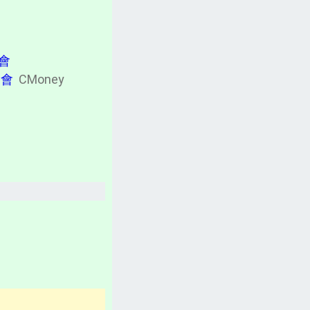
計畫書、常見問題、聲明
台灣「各縣市新聞網」
學會
分類新聞區
學會
CMoney
相關資訊(日曆、法規、辭典、航班等)