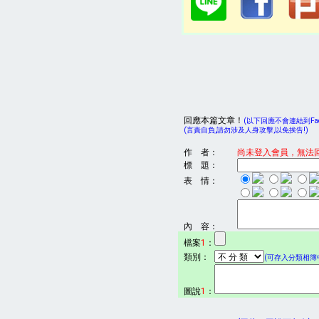
回應本篇文章！
(以下回應不會連結到Face
(言責自負,請勿涉及人身攻擊,以免挨告!)
作 者：
尚未登入會員，無法
標 題：
表 情：
內 容：
檔案
1
：
類別：
(可存入分類相簿中
圖說
1
：