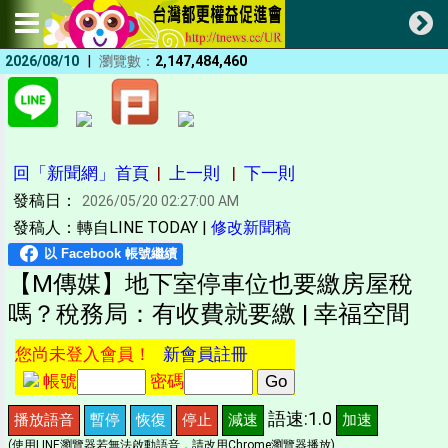
|
2026/08/10
瀏覽數：
2,147,484,460
回「新聞網」首頁
|
上一則
|
下一則
發稿日：
2026/05/20 02:27:00 AM
發稿人：轉自LINE TODAY |
修改新聞稿
【M傳媒】地下室停車位也要繳房屋稅
嗎？稅務局：有收費就要繳 | 幸福空間
您尚未登入會員！
新會員註冊
帳號
密碼
語速:1.0
播放語音
暫停
恢復
停止
減速
加速
(使用LINE瀏覽器若無法啟動語音，請改用Chrome瀏覽器播放)