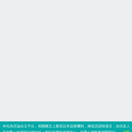
‧本站為言論自主平台，相關圖文上載皆設有追蹤機制，網友請謹慎發言，勿涉及人