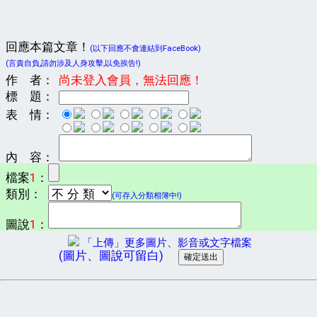
回應本篇文章！
(以下回應不會連結到FaceBook)
(言責自負,請勿涉及人身攻擊,以免挨告!)
作 者：
尚未登入會員，無法回應！
標 題：
表 情：
內 容：
檔案
1
：
類別：
(可存入分類相簿中!)
圖說
1
：
「上傳」更多圖片、影音或文字檔案
(圖片、圖說可留白)