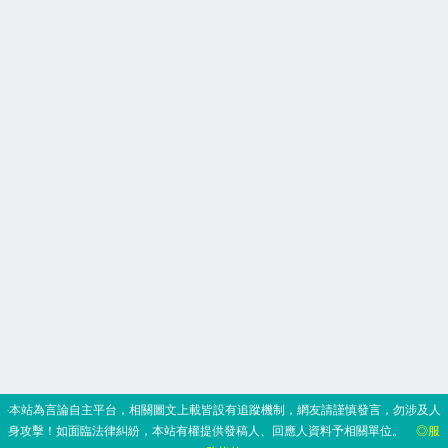
‧本站為言論自主平台，相關圖文上載皆設有追蹤機制，網友請謹慎發言，勿涉及人
身攻擊！如面臨法律糾紛，本站有權提供發稿人、回應人資料予相關單位。
◎服