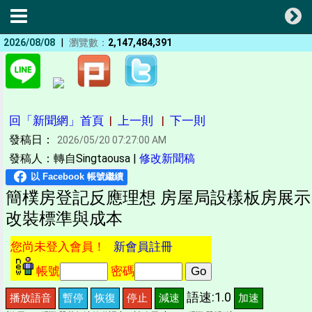
|
2026/08/08
瀏覽數：
2,147,484,391
回「新聞網」首頁
|
上一則
|
下一則
發稿日：
2026/05/20 07:27:00 AM
發稿人：轉自Singtaousa |
修改新聞稿
簡樸房登記反應理想 房屋局設樣板房展示
改裝標準與成本
您尚未登入會員！
新會員註冊
帳號
密碼
語速:1.0
播放語音
暫停
恢復
停止
減速
加速