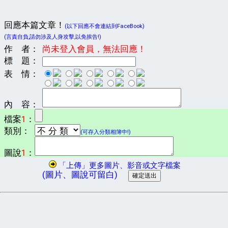
回應本篇文章！
(以下回應不會連結到FaceBook)
(言責自負,請勿涉及人身攻擊,以免挨告!)
作 者：
尚未登入會員，無法回應！
標 題：
表 情：
內 容：
檔案
1
：
類別：
(可存入分類相簿中!)
圖說
1
：
「上傳」更多圖片、影音或文字檔案
(圖片、圖說可留白)