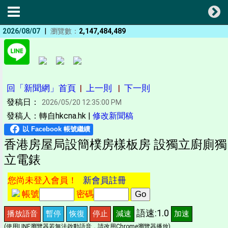
|
2026/08/07
瀏覽數：
2,147,484,489
回「新聞網」首頁
|
上一則
|
下一則
發稿日：
2026/05/20 12:35:00 PM
發稿人：轉自hkcna.hk |
修改新聞稿
香港房屋局設簡樸房樣板房 設獨立廚廁獨
立電錶
您尚未登入會員！
新會員註冊
帳號
密碼
語速:1.0
播放語音
暫停
恢復
停止
減速
加速
(使用LINE瀏覽器若無法啟動語音，請改用Chrome瀏覽器播放)