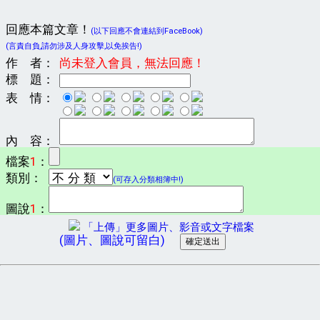
回應本篇文章！
(以下回應不會連結到FaceBook)
(言責自負,請勿涉及人身攻擊,以免挨告!)
作 者：
尚未登入會員，無法回應！
標 題：
表 情：
內 容：
檔案
1
：
類別：
(可存入分類相簿中!)
圖說
1
：
「上傳」更多圖片、影音或文字檔案
(圖片、圖說可留白)