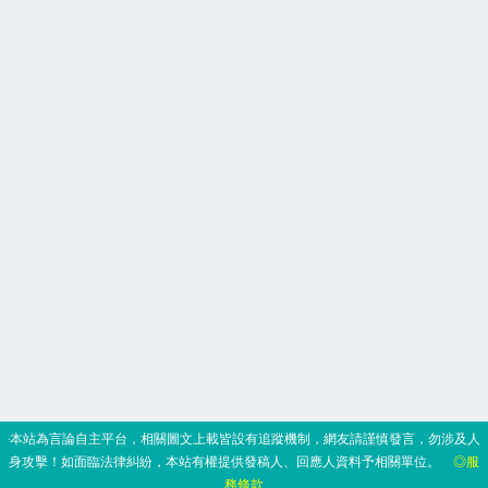
‧本站為言論自主平台，相關圖文上載皆設有追蹤機制，網友請謹慎發言，勿涉及人
身攻擊！如面臨法律糾紛，本站有權提供發稿人、回應人資料予相關單位。
◎服
務條款