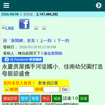
|
2026/08/08
瀏覽數：
2,147,484,282
回「新聞網」首頁
|
上一則
|
下一則
發稿日：
2026/05/20 05:21:00 PM
發稿人：轉自鉅聞天下 |
修改新聞稿
永慶房屋攜手河堤國小、佳南幼兒園打造
母親節盛會
您尚未登入會員！
新會員註冊
帳號
密碼
語速:1.0
播放語音
暫停
恢復
停止
減速
加速
(使用LINE瀏覽器若無法啟動語音，請改用Chrome瀏覽器播放)