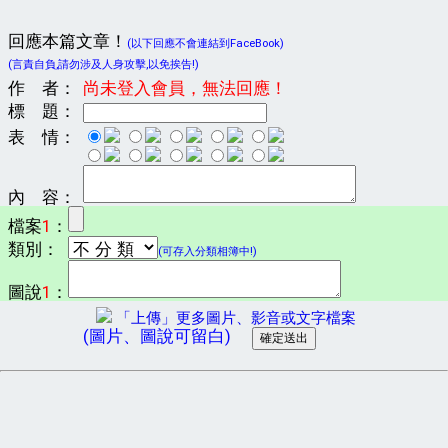
回應本篇文章！
(以下回應不會連結到FaceBook)
(言責自負,請勿涉及人身攻擊,以免挨告!)
作 者：
尚未登入會員，無法回應！
標 題：
表 情：
內 容：
檔案
1
：
類別：
(可存入分類相簿中!)
圖說
1
：
「上傳」更多圖片、影音或文字檔案
(圖片、圖說可留白)