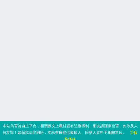
‧本站為言論自主平台，相關圖文上載皆設有追蹤機制，網友請謹慎發言，勿涉及人
身攻擊！如面臨法律糾紛，本站有權提供發稿人、回應人資料予相關單位。
◎服
務條款