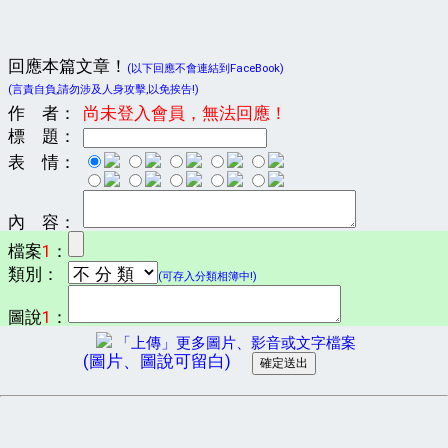
回應本篇文章！
(以下回應不會連結到FaceBook)
(言責自負,請勿涉及人身攻擊,以免挨告!)
作 者：
尚未登入會員，無法回應！
標 題：
表 情：
內 容：
檔案
1
：
類別：
(可存入分類相簿中!)
圖說
1
：
「上傳」更多圖片、影音或文字檔案
(圖片、圖說可留白)