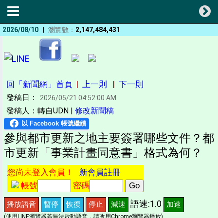
|
2026/08/10
瀏覽數：
2,147,484,431
回「新聞網」首頁
|
上一則
|
下一則
發稿日：
2026/05/21 04:52:00 AM
發稿人：轉自UDN |
修改新聞稿
參與都市更新之地主要簽署哪些文件？都
市更新「事業計畫同意書」格式為何？
您尚未登入會員！
新會員註冊
帳號
密碼
語速:1.0
播放語音
暫停
恢復
停止
減速
加速
(使用LINE瀏覽器若無法啟動語音，請改用Chrome瀏覽器播放)