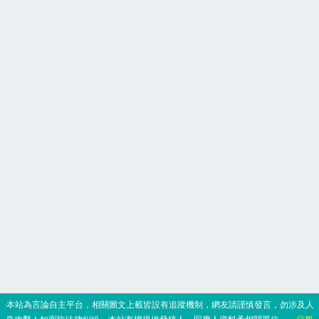
‧本站為言論自主平台，相關圖文上載皆設有追蹤機制，網友請謹慎發言，勿涉及人