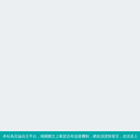
‧本站為言論自主平台，相關圖文上載皆設有追蹤機制，網友請謹慎發言，勿涉及人