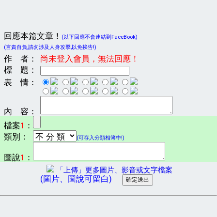
回應本篇文章！
(以下回應不會連結到FaceBook)
(言責自負,請勿涉及人身攻擊,以免挨告!)
作 者：
尚未登入會員，無法回應！
標 題：
表 情：
內 容：
檔案
1
：
類別：
(可存入分類相簿中!)
圖說
1
：
「上傳」更多圖片、影音或文字檔案
(圖片、圖說可留白)