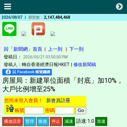
|
2026/08/07
瀏覽數：
2,147,484,468
回「新聞網」首頁
|
上一則
|
下一則
發稿日：
2026/05/21 03:00:00 PM
發稿人：轉自香港經濟日報HKET |
修改新聞稿
房屋局：新建單位面積「封底」加10%，
大戶比例增至25%
您尚未登入會員！
新會員註冊
帳號
密碼
語速:1.0
播放語音
暫停
恢復
停止
減速
加速