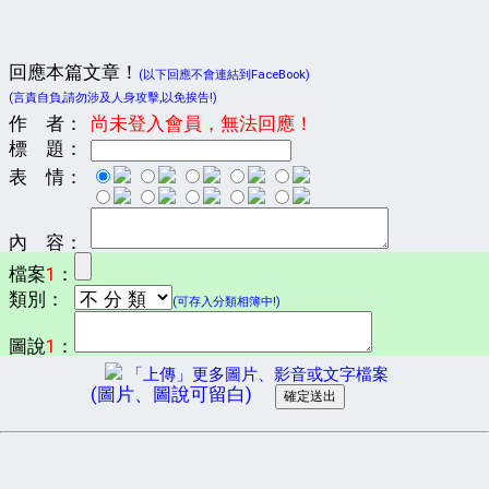
回應本篇文章！
(以下回應不會連結到FaceBook)
(言責自負,請勿涉及人身攻擊,以免挨告!)
作 者：
尚未登入會員，無法回應！
標 題：
表 情：
內 容：
檔案
1
：
類別：
(可存入分類相簿中!)
圖說
1
：
「上傳」更多圖片、影音或文字檔案
(圖片、圖說可留白)