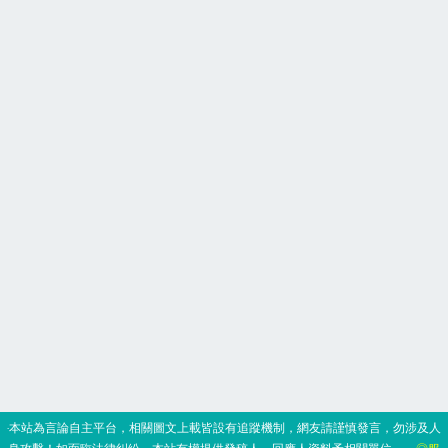
‧本站為言論自主平台，相關圖文上載皆設有追蹤機制，網友請謹慎發言，勿涉及人