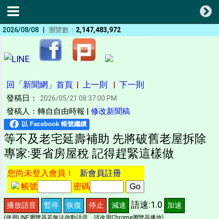
|
2026/08/08
瀏覽數：
2,147,483,972
回「新聞網」首頁
|
上一則
|
下一則
發稿日：
2026/05/21 08:37:00 PM
發稿人：轉自自由時報 |
修改新聞稿
等不及老宅延壽補助 先將破舊老屋拆除
專家:要省房屋稅 記得趕緊這樣做
您尚未登入會員！
新會員註冊
帳號
密碼
語速:1.0
播放語音
暫停
恢復
停止
減速
加速
(使用LINE瀏覽器若無法啟動語音，請改用Chrome瀏覽器播放)