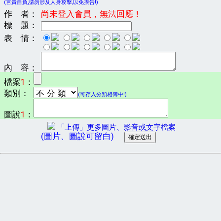
(言責自負,請勿涉及人身攻擊,以免挨告!)
作 者：
尚未登入會員，無法回應！
標 題：
表 情：
內 容：
檔案
1
：
類別：
(可存入分類相簿中!)
圖說
1
：
「上傳」更多圖片、影音或文字檔案
(圖片、圖說可留白)