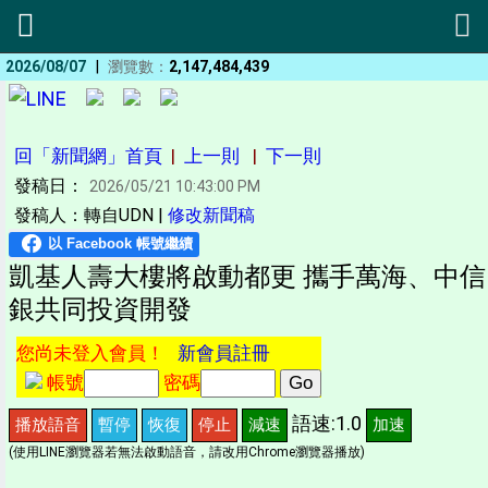
|
2026/08/07
瀏覽數：
2,147,484,439
回「新聞網」首頁
|
上一則
|
下一則
發稿日：
2026/05/21 10:43:00 PM
發稿人：轉自UDN |
修改新聞稿
凱基人壽大樓將啟動都更 攜手萬海、中信
銀共同投資開發
您尚未登入會員！
新會員註冊
帳號
密碼
語速:1.0
播放語音
暫停
恢復
停止
減速
加速
(使用LINE瀏覽器若無法啟動語音，請改用Chrome瀏覽器播放)