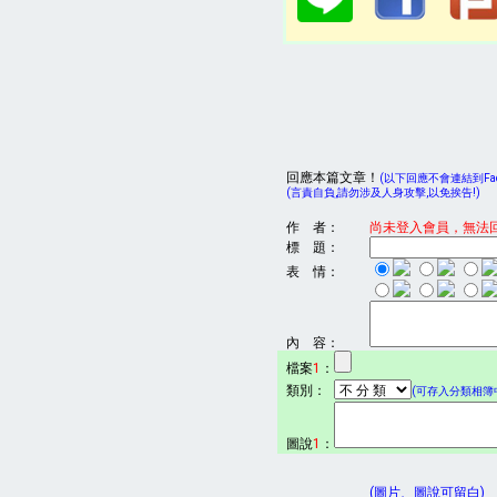
回應本篇文章！
(以下回應不會連結到Face
(言責自負,請勿涉及人身攻擊,以免挨告!)
作 者：
尚未登入會員，無法
標 題：
表 情：
內 容：
檔案
1
：
類別：
(可存入分類相簿中
圖說
1
：
(圖片、圖說可留白)