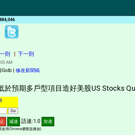
484,046
一則
|
下一則
:00 AM
lb |
修改新聞稿
預期多戶型項目造好美股US Stocks Quo
冊
語速:1.0
止
減速
加速
改用Chrome瀏覽器播放)