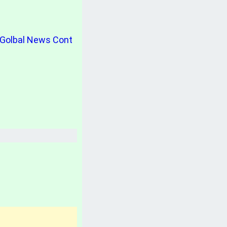
計畫書、常見問題、聲明
台灣「各縣市新聞網」
al News Cont
分類新聞區
相關資訊(日曆、法規、辭典、航班等)