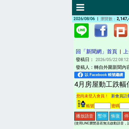
|
2026/08/06
瀏覽數：
2,147,
回「新聞網」首頁
|
上
發稿日：
2026/05/22 08:12
發稿人：轉自外圍新聞內容Go
4月房屋動工跌幅低於
您尚未登入會員！
新會員註
帳號
密碼
播放語音
暫停
恢復
停
(使用LINE瀏覽器若無法啟動語音，請