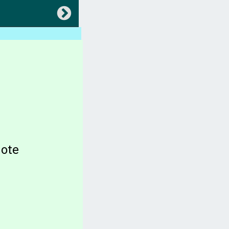
返回
會員專區
中央法規(都更危老)
地方法規(都更危老)
各縣市都更、建築法規)
稅賦(房屋稅、土地增值稅)
te
容積圖表
各縣市官網(都更危老)
坪數計算、造價、收費
都更。土地。查詢