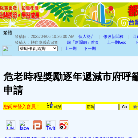
繁體
發稿日：2023/04/06 10:26:00 AM
個人簡介
|
修改新聞稿
|
回
發稿人：轉自嘉義市政府
回「新聞網」首頁
上一則Goo
下
|
上一則
|
下一則
危老時程獎勵逐年遞減市府呼
申請
您尚未登入會員！
新
帳號
密碼