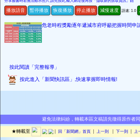
分享臉書時若無法顯示照片,請先按此,輸入網址後再按「擷取新的抓取資訊」鈕
播放語音
暫停播放
恢復播放
停止播放
減慢速度
語速: 1.0
危老時程獎勵逐年遞減市府呼籲把握時間申
按此閱讀「完整報導」
按此進入「新聞快訊區」,快速掌握即時情報!
避免法律糾紛，轉載本區文稿請先徵得原作者
|
|
|
|
★轉載至
回「新聞網」首頁
上一則
下一則
上