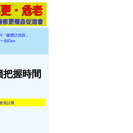
到「媒體訐譙區」
一則Goo
籲把握時間
會員註冊