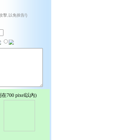
攻擊,以免挨告!)
00 pixel以內)