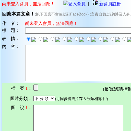
尚未登入會員，無法回應！
登入會員
|
新會員註冊
回應本篇文章！
(以下回應不會連結到FaceBook) (言責自負,請勿涉及人身
作 者：
尚未登入會員，無法回應！
標 題：
表 情：
內 容：
檔 案
1
：
(長寬邊請控制在7
圖片分類：
(可同步將照片存入分類相簿中!)
圖 說
1
：