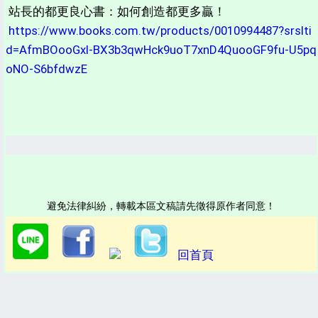
站長的都更良心書：如何創造都更多贏！
https://www.books.com.tw/products/0010994487?srslti
d=AfmBOooGxI-BX3b3qwHck9uoT7xnD4QuooGF9fu-U5pq
oNO-S6bfdwzE
避免法律糾紛，轉載本區文稿請先徵得原作者同意！
回首頁