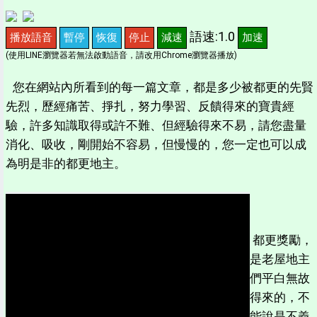
語速:1.0
播放語音
暫停
恢復
停止
減速
加速
(使用LINE瀏覽器若無法啟動語音，請改用Chrome瀏覽器播放)
您在網站內所看到的每一篇文章，都是多少被都更的先賢
先烈，歷經痛苦、掙扎，努力學習、反饋得來的寶貴經
驗，許多知識取得或許不難、但經驗得來不易，請您盡量
消化、吸收，剛開始不容易，但慢慢的，您一定也可以成
為明是非的都更地主。
都更獎勵，
是老屋地主
們平白無故
得來的，不
能說是不義