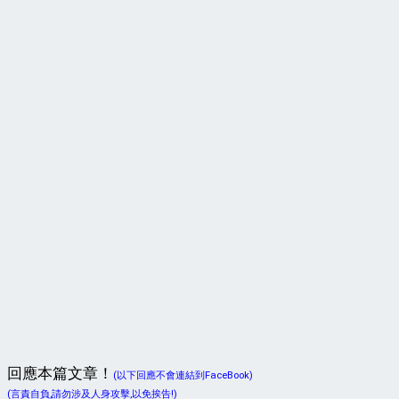
回應本篇文章！
(以下回應不會連結到FaceBook)
(言責自負,請勿涉及人身攻擊,以免挨告!)