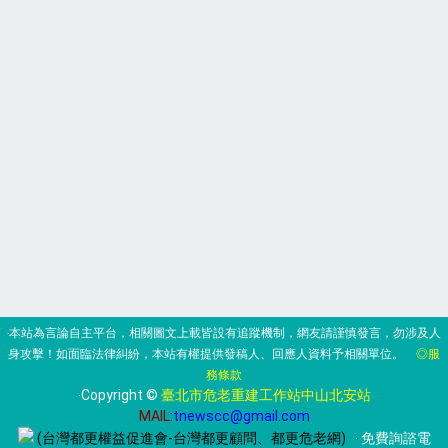
‧本站為言論自主平台，相關圖文上載皆設有追蹤機制，網友請謹慎發言，勿涉及人
身攻擊！如面臨法律糾紛，本站有權提供發稿人、回應人資料予相關單位。
◎服
務條款
‧Copyright ©
臺北市危老重建工作站中山北安站
MAIL:
tnewscc@gmail.com
(台灣都更權益促進會-台灣都更顧問、都更危老網)
‧ 免費詢諮電