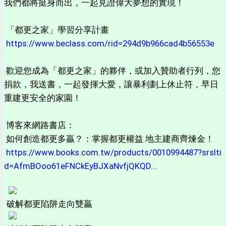
我們都將挺身而出，一起見證偉大夢想的實現！
「都更之家」學習分享計畫
https://www.beclass.com/rid=294d9b966cad4b56553e
歡迎您成為「都更之家」的夥伴，或加入贊助者行列，您
捐款，我送書，一起發揮大愛，讓暴利劃上休止符，早日
重建更安全的家園！
博客來網路書店：
如何創造都更多贏？：掌握都更權益 地主建商齊煉金！
https://www.books.com.tw/products/0010994487?srslti
d=AfmBOoo61eFNCkEyBJXaNvfjQKQD...
破解都更陷阱走向雙贏