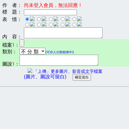
作 者：
尚未登入會員，無法回應！
標 題：
表 情：
內 容：
檔案
1
：
類別：
(可存入分類相簿中!)
圖說
1
：
「上傳」更多圖片、影音或文字檔案
(圖片、圖說可留白)