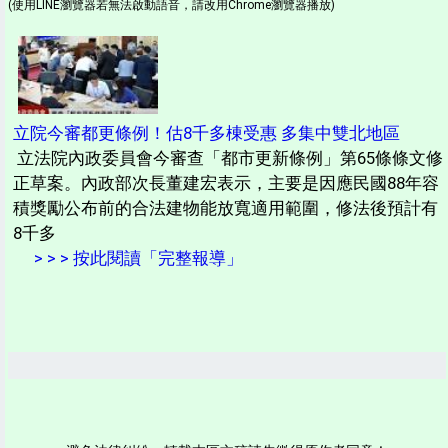
(使用LINE瀏覽器若無法啟動語音，請改用Chrome瀏覽器播放)
立院今審都更條例！估8千多棟受惠 多集中雙北地區
立法院內政委員會今審查「都市更新條例」第65條條文修
正草案。內政部次長董建宏表示，主要是因應民國88年容
積獎勵公布前的合法建物能放寬適用範圍，修法後預計有
8千多
> > > 按此閱讀「完整報導」