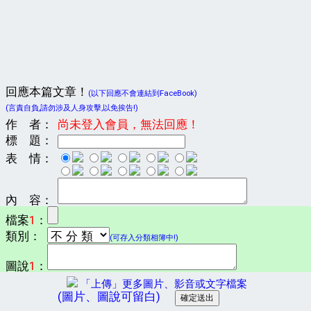
回應本篇文章！
(以下回應不會連結到FaceBook)
(言責自負,請勿涉及人身攻擊,以免挨告!)
作 者：
尚未登入會員，無法回應！
標 題：
表 情：
內 容：
檔案
1
：
類別：
(可存入分類相簿中!)
圖說
1
：
「上傳」更多圖片、影音或文字檔案
(圖片、圖說可留白)