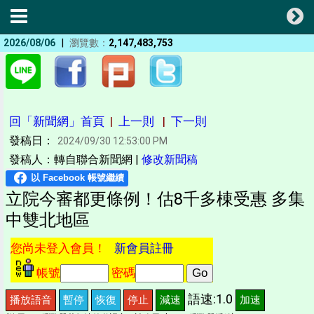
|
2026/08/06
瀏覽數：
2,147,483,753
回「新聞網」首頁
|
上一則
|
下一則
發稿日：
2024/09/30 12:53:00 PM
發稿人：轉自聯合新聞網 |
修改新聞稿
立院今審都更條例！估8千多棟受惠 多集
中雙北地區
您尚未登入會員！
新會員註冊
帳號
密碼
語速:1.0
播放語音
暫停
恢復
停止
減速
加速