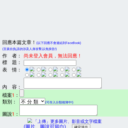
回應本篇文章！
(以下回應不會連結到FaceBook)
(言責自負,請勿涉及人身攻擊,以免挨告!)
作 者：
尚未登入會員，無法回應！
標 題：
表 情：
內 容：
檔案
1
：
類別：
(可存入分類相簿中!)
圖說
1
：
「上傳」更多圖片、影音或文字檔案
(圖片、圖說可留白)