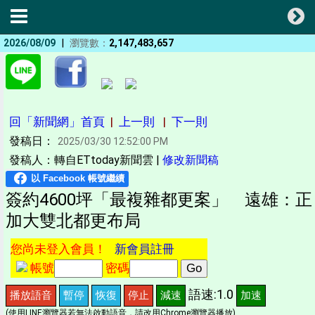
|
2026/08/09
瀏覽數：
2,147,483,657
回「新聞網」首頁
|
上一則
|
下一則
發稿日：
2025/03/30 12:52:00 PM
發稿人：轉自ETtoday新聞雲 |
修改新聞稿
簽約4600坪「最複雜都更案」 遠雄：正
加大雙北都更布局
您尚未登入會員！
新會員註冊
帳號
密碼
語速:1.0
播放語音
暫停
恢復
停止
減速
加速
(使用LINE瀏覽器若無法啟動語音，請改用Chrome瀏覽器播放)