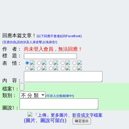
回應本篇文章！
(以下回應不會連結到FaceBook)
(言責自負,請勿涉及人身攻擊,以免挨告!)
作 者：
尚未登入會員，無法回應！
標 題：
表 情：
內 容：
檔案
1
：
類別：
(可存入分類相簿中!)
圖說
1
：
「上傳」更多圖片、影音或文字檔案
(圖片、圖說可留白)