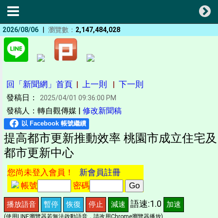
|
2026/08/06
瀏覽數：
2,147,484,028
回「新聞網」首頁
|
上一則
|
下一則
發稿日：
2025/04/01 09:36:00 PM
發稿人：轉自觀傳媒 |
修改新聞稿
提高都市更新推動效率 桃園市成立住宅及
都市更新中心
您尚未登入會員！
新會員註冊
帳號
密碼
語速:1.0
播放語音
暫停
恢復
停止
減速
加速
(使用LINE瀏覽器若無法啟動語音，請改用Chrome瀏覽器播放)