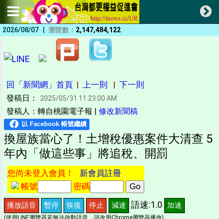
|
2026/08/07
瀏覽數：
2,147,484,122
回「新聞網」首頁
|
上一則
|
下一則
發稿日：
2025/05/31 11:23:00 AM
發稿人：轉自桃園電子報 |
修改新聞稿
換屋族當心了！土增稅優惠案件大清查 5
年內「做這些事」將追稅、開罰
您尚未登入會員！
新會員註冊
帳號
密碼
語速:1.0
播放語音
暫停
恢復
停止
減速
加速
(使用LINE瀏覽器若無法啟動語音，請改用Chrome瀏覽器播放)