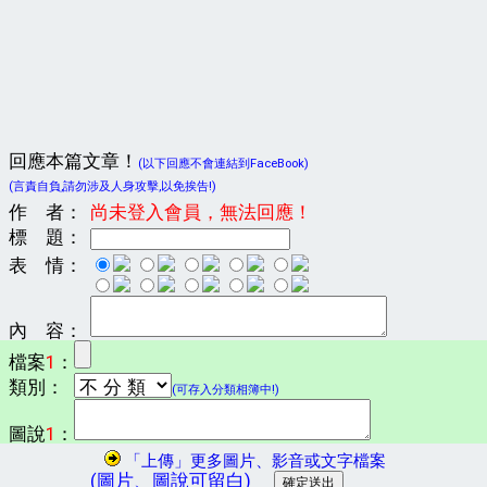
回應本篇文章！
(以下回應不會連結到FaceBook)
(言責自負,請勿涉及人身攻擊,以免挨告!)
作 者：
尚未登入會員，無法回應！
標 題：
表 情：
內 容：
檔案
1
：
類別：
(可存入分類相簿中!)
圖說
1
：
「上傳」更多圖片、影音或文字檔案
(圖片、圖說可留白)