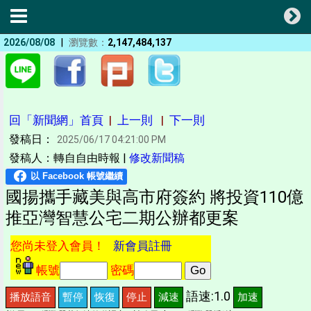
|
2026/08/08
瀏覽數：
2,147,484,137
回「新聞網」首頁
|
上一則
|
下一則
發稿日：
2025/06/17 04:21:00 PM
發稿人：轉自自由時報 |
修改新聞稿
國揚攜手藏美與高市府簽約 將投資110億
推亞灣智慧公宅二期公辦都更案
您尚未登入會員！
新會員註冊
帳號
密碼
語速:1.0
播放語音
暫停
恢復
停止
減速
加速