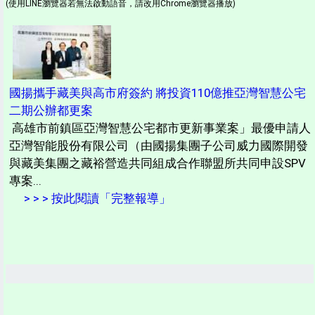
(使用LINE瀏覽器若無法啟動語音，請改用Chrome瀏覽器播放)
國揚攜手藏美與高市府簽約 將投資110億推亞灣智慧公宅
二期公辦都更案
高雄市前鎮區亞灣智慧公宅都市更新事業案」最優申請人
亞灣智能股份有限公司（由國揚集團子公司威力國際開發
與藏美集團之藏裕營造共同組成合作聯盟所共同申設SPV
專案...
> > > 按此閱讀「完整報導」