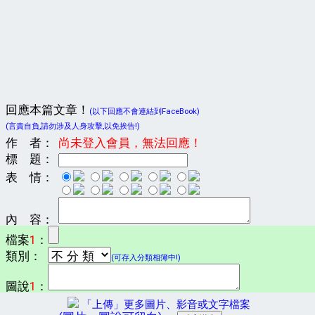
回應本篇文章！
(以下回應不會連結到FaceBook)
(言責自負,請勿涉及人身攻擊,以免挨告!)
作 者：
尚未登入會員，無法回應！
標 題：
表 情：
內 容：
檔案
1
：
類別：
(可存入分類相簿中!)
圖說
1
：
「上傳」更多圖片、影音或文字檔案