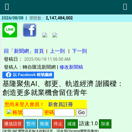
|
2026/08/08
瀏覽數：
2,147,484,002
回「新聞網」首頁
|
上一則
|
下一則
發稿日：
2025/06/18 11:06:00 AM
發稿人：轉自匯流新聞網 |
修改新聞稿
基隆聚焦AI、都更、軌道經濟 謝國樑：
創造更多就業機會留住青年
您尚未登入會員！
新會員註冊
帳號
密碼
語速:1.0
播放語音
暫停
恢復
停止
減速
加速
(使用LINE瀏覽器若無法啟動語音，請改用Chrome瀏覽器播放)