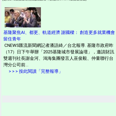
基隆聚焦AI、都更、軌道經濟 謝國樑： 創造更多就業機會
留住青年
CNEWS匯流新聞網記者潘語綺／台北報導. 基隆市政府昨
（17）日下午舉辦「2025基隆城市發展論壇」，邀請財訊
雙週刊社長謝金河、鴻海集團發言人巫俊毅、仲量聯行台
灣分公司前...
> > > 按此閱讀「完整報導」