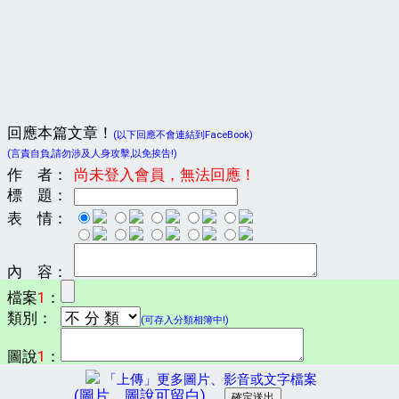
回應本篇文章！
(以下回應不會連結到FaceBook)
(言責自負,請勿涉及人身攻擊,以免挨告!)
作 者：
尚未登入會員，無法回應！
標 題：
表 情：
內 容：
檔案
1
：
類別：
(可存入分類相簿中!)
圖說
1
：
「上傳」更多圖片、影音或文字檔案
(圖片、圖說可留白)