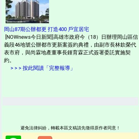
岡山87期公辦都更 打造400 戶宜居宅
[NOWnews今日新聞]高雄市政府今（18）日辦理岡山區信
義段46地號公辦都市更新案簽約典禮，由副市長林欽榮代
表市府，與尚霖地產董事長鍾育霖正式簽署委託實施契
約。
> > > 按此閱讀「完整報導」
避免法律糾紛，轉載本區文稿請先徵得原作者同意！