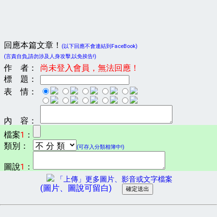
回應本篇文章！
(以下回應不會連結到FaceBook)
(言責自負,請勿涉及人身攻擊,以免挨告!)
作 者：
尚未登入會員，無法回應！
標 題：
表 情：
內 容：
檔案
1
：
類別：
(可存入分類相簿中!)
圖說
1
：
「上傳」更多圖片、影音或文字檔案
(圖片、圖說可留白)