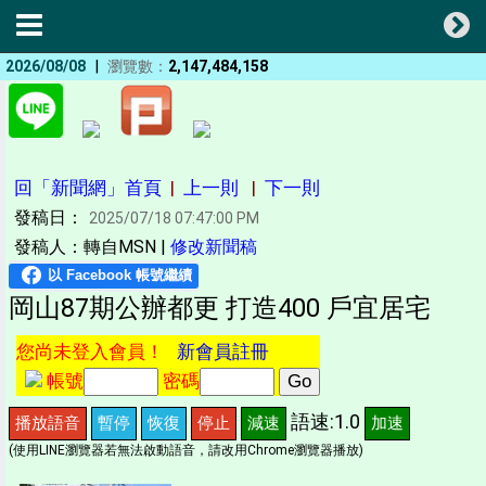
|
2026/08/08
瀏覽數：
2,147,484,158
回「新聞網」首頁
|
上一則
|
下一則
發稿日：
2025/07/18 07:47:00 PM
發稿人：轉自MSN |
修改新聞稿
岡山87期公辦都更 打造400 戶宜居宅
您尚未登入會員！
新會員註冊
帳號
密碼
語速:1.0
播放語音
暫停
恢復
停止
減速
加速
(使用LINE瀏覽器若無法啟動語音，請改用Chrome瀏覽器播放)