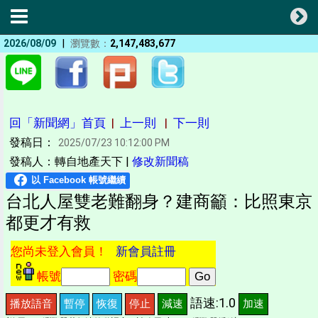
|
2026/08/09
瀏覽數：
2,147,483,677
回「新聞網」首頁
|
上一則
|
下一則
發稿日：
2025/07/23 10:12:00 PM
發稿人：轉自地產天下 |
修改新聞稿
台北人屋雙老難翻身？建商籲：比照東京
都更才有救
您尚未登入會員！
新會員註冊
帳號
密碼
語速:1.0
播放語音
暫停
恢復
停止
減速
加速