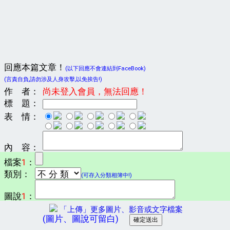
回應本篇文章！
(以下回應不會連結到FaceBook)
(言責自負,請勿涉及人身攻擊,以免挨告!)
作 者：
尚未登入會員，無法回應！
標 題：
表 情：
內 容：
檔案
1
：
類別：
(可存入分類相簿中!)
圖說
1
：
「上傳」更多圖片、影音或文字檔案
(圖片、圖說可留白)