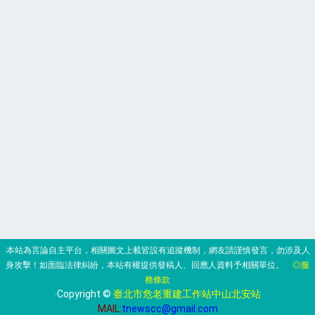
‧本站為言論自主平台，相關圖文上載皆設有追蹤機制，網友請謹慎發言，勿涉及人
身攻擊！如面臨法律糾紛，本站有權提供發稿人、回應人資料予相關單位。
◎服
務條款
‧Copyright ©
臺北市危老重建工作站中山北安站
MAIL:
tnewscc@gmail.com