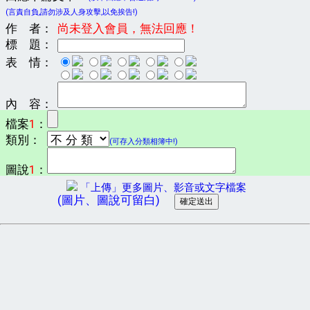
(言責自負,請勿涉及人身攻擊,以免挨告!)
作 者：
尚未登入會員，無法回應！
標 題：
表 情：
內 容：
檔案
1
：
類別：
(可存入分類相簿中!)
圖說
1
：
「上傳」更多圖片、影音或文字檔案
(圖片、圖說可留白)