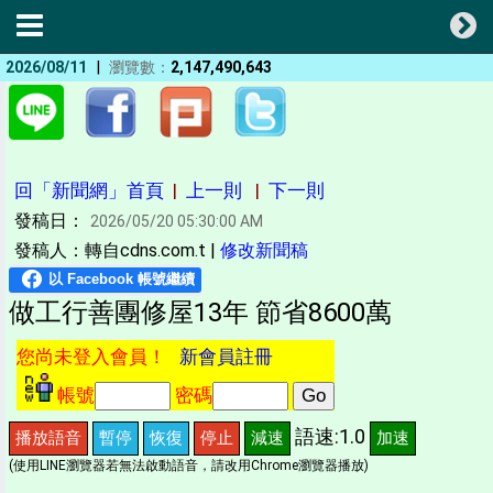
|
2026/08/11
瀏覽數：
2,147,490,643
回「新聞網」首頁
|
上一則
|
下一則
發稿日：
2026/05/20 05:30:00 AM
發稿人：轉自cdns.com.t |
修改新聞稿
做工行善團修屋13年 節省8600萬
您尚未登入會員！
新會員註冊
帳號
密碼
語速:1.0
播放語音
暫停
恢復
停止
減速
加速
(使用LINE瀏覽器若無法啟動語音，請改用Chrome瀏覽器播放)