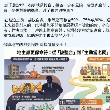
請千萬記得，都更就是投資，投資一定有風險，會賺也會賠
資、喪失選股的機會、甚至被強迫投資？
在被迫之前，趕快自救，別等建商整合50%、75%或80%，
未來就是別人的，此時還能不開始做惡夢嗎？被動的你，小心
者，趕快自救，十戶以上願意參與，台灣都更權益促進會，就
權益和經驗，協助您走出被宰割的人生！
保障地主的都更程序 這樣做最安全！