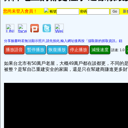
您尚未登入會員！
新
帳號
密碼
分享臉書時若無法顯示照片,請先按此,輸入網址後再按「擷取新的抓取資訊」鈕
播放語音
暫停播放
恢復播放
停止播放
減慢速度
語速: 1.0
如果台北市有50萬戶老屋，大概49萬戶都在談都更，不同的
被整？是幫自己重建安全的家園，還是只在幫建商賺進更多