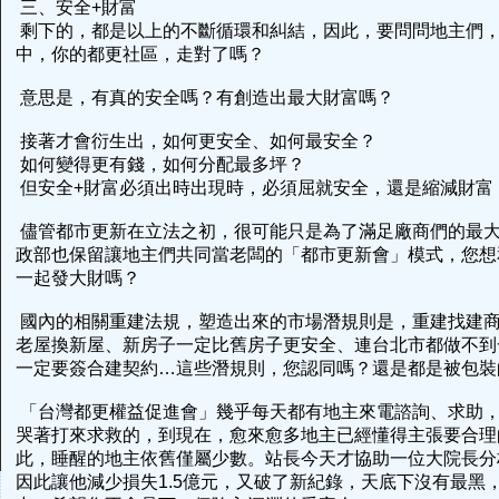
三、安全+財富
剩下的，都是以上的不斷循環和糾結，因此，要問問地主們
中，你的都更社區，走對了嗎？
意思是，有真的安全嗎？有創造出最大財富嗎？
接著才會衍生出，如何更安全、如何最安全？
如何變得更有錢，如何分配最多坪？
但安全+財富必須出時出現時，必須屈就安全，還是縮減財富
儘管都市更新在立法之初，很可能只是為了滿足廠商們的最
政部也保留讓地主們共同當老闆的「都市更新會」模式，您想
一起發大財嗎？
國內的相關重建法規，塑造出來的市場潛規則是，重建找建
老屋換新屋、新房子一定比舊房子更安全、連台北市都做不到
一定要簽合建契約…這些潛規則，您認同嗎？還是都是被包
「台灣都更權益促進會」幾乎每天都有地主來電諮詢、求助
哭著打來求救的，到現在，愈來愈多地主已經懂得主張要合理
此，睡醒的地主依舊僅屬少數。站長今天才協助一位大院長分
因此讓他減少損失1.5億元，又破了新紀錄，天底下沒有最黑