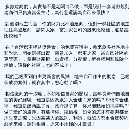
多數建商們，其實都不是老闆自己做，而是設計一套遊戲規
建商們只負責當金主時，為何您還認為自己來最快？
對個別地主而言，你的財力比不過建商，但對一群社區的地
往往高過建商，請問大家，當別家公司的股東比較難，還是當
比較難？
在「台灣都更權益促進會」的免費宣講中，愈來愈多社區地
和對比，開始選擇出資、願意加入「都更之家」當自己社區的
更管家」，掌握財產權、出資權、分配權，所有權利和風險全
承擔，這樣的社區，怎能不成功！
我們已經看到自主更新會的風潮，地主自己作主的概念，已
個成功案例，就在其中，您心動了嗎？
相信廠商的一張嘴，不如相信自家的歷程，當年長輩們自地
富的美好經驗，難道是因為跟別人合建而來的嗎？即便有合建
率，難道是建商說了算、政府說了算，你只能點頭如搗蒜嗎？
做了最好的選擇、有選擇權、議價權，如今的您才有參與都更
序失當之際，只因某某人的說詞、利誘，就陷入都更合建契約
惡夢來臨，請別很悔，原來不用錢的才最貴！