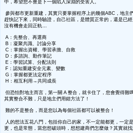
中，希望您不會是下一個陷入深淵的受害人。
參與都市更新重建，其實只要掌握程序上的幾個ABC，地主
趕快記下來，同時驗證，自己社區，是體質正常的，還是已經
沒有機會走回正軌…
A：先整合、再選商
B：凝聚共識、討論分享
C：掌握出資權、學習承擔、自救
D：多諮詢、勤作筆記
E：學習試算、分配法則
F：認知重建安全元素、變數
G：掌握都更法定程序
H：相互利用→共同成長
但恐怕對地主而言，第一關 A 整合，就卡住了，您會覺得難
其實整合不難，只是地主們用錯方法了！
難的不是整合，而是您以為每個社區都可以被整合！
人的想法五花八門，包括你自己的家，不一定能都更，一定
更，也是常態，當您想破頭時，想想建商們怎麼做？其實就