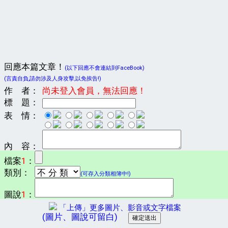
回應本篇文章！
(以下回應不會連結到FaceBook)
(言責自負,請勿涉及人身攻擊,以免挨告!)
作 者：
尚未登入會員，無法回應！
標 題：
表 情：
內 容：
檔案
1
：
類別：
(可存入分類相簿中!)
圖說
1
：
「上傳」更多圖片、影音或文字檔案
(圖片、圖說可留白)