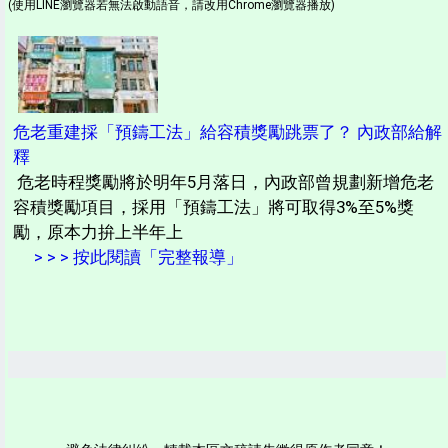
(使用LINE瀏覽器若無法啟動語音，請改用Chrome瀏覽器播放)
危老重建採「預鑄工法」給容積獎勵跳票了？ 內政部給解
釋
危老時程獎勵將於明年5月落日，內政部曾規劃新增危老
容積獎勵項目，採用「預鑄工法」將可取得3%至5%獎
勵，原本力拚上半年上
> > > 按此閱讀「完整報導」