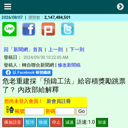
|
2026/08/07
瀏覽數：
2,147,484,501
回「新聞網」首頁
|
上一則
|
下一則
發稿日：
2024/09/30 10:22:00 AM
發稿人：轉自聯合新聞網 |
修改新聞稿
危老重建採「預鑄工法」給容積獎勵跳票
了？ 內政部給解釋
您尚未登入會員！
新會員註冊
帳號
密碼
語速:1.0
播放語音
暫停
恢復
停止
減速
加速