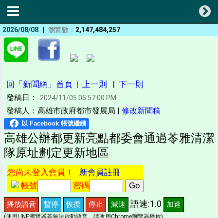
|
2026/08/08
瀏覽數：
2,147,484,257
回「新聞網」首頁
|
上一則
|
下一則
發稿日：
2024/11/05 05:57:00 PM
發稿人：高雄市政府都市發展局 |
修改新聞稿
高雄公辦都更新亮點都委會通過苓雅清潔
隊原址劃定更新地區
您尚未登入會員！
新會員註冊
帳號
密碼
語速:1.0
播放語音
暫停
恢復
停止
減速
加速
(使用LINE瀏覽器若無法啟動語音，請改用Chrome瀏覽器播放)