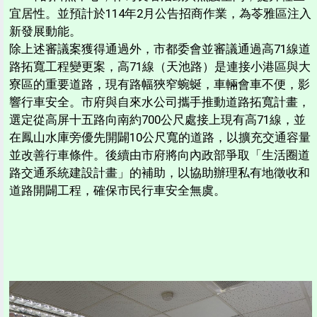
宜居性。並預計於114年2月公告招商作業，為苓雅區注入
新發展動能。
除上述審議案獲得通過外，市都委會並審議通過高71線道
路拓寬工程變更案，高71線（天池路）是連接小港區與大
寮區的重要道路，現有路幅狹窄蜿蜒，車輛會車不便，影
響行車安全。市府與自來水公司攜手推動道路拓寬計畫，
選定從高屏十五路向南約700公尺處接上現有高71線，並
在鳳山水庫旁優先開闢10公尺寬的道路，以擴充交通容量
並改善行車條件。後續由市府將向內政部爭取「生活圈道
路交通系統建設計畫」的補助，以協助辦理私有地徵收和
道路開闢工程，確保市民行車安全無虞。