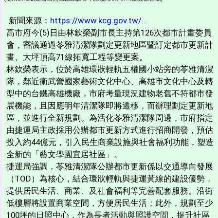
新聞來源：
https://www.kcg.gov.tw/...
高市府今(5)日由林欽榮副市長主持第126次都市計畫委員
會，審議通過苓雅清潔隊劃定更新地區暨訂定都市更新計
畫、大坪頂高71線拓寬工程等變更案。
林欽榮表示，位於高雄環狀輕軌五權國小站旁的苓雅清潔
隊，鄰近衛武營國家藝術文化中心、高雄市文化中心及轉
型中的台鐵高雄機廠，市府考量現況建物老舊不符都市發
展機能，且因應明年清潔隊即將遷移，而辦理劃定更新地
區，並進行全新規劃。為活化苓雅清潔隊周邊，市府指定
由捷運局主政採用公辦都市更新方式進行招商開發，預估
投入約44億元，引入民生商業設施與社會福利功能，塑造
全新的「藝文學園宜居社區」。
捷運局強調，苓雅清潔隊公辦都市更新係以交通導向發展
（TOD）為核心，結合環狀輕軌與捷運黃線的建設優勢，
提供居民生活、商業、及社會福利等完善配套服務。沿街
低樓層將設置商業空間，方便居民生活；此外，規劃至少
100坪的日照中心，作為長者活動與照護空間，提升社區