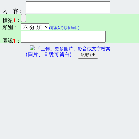
內 容：
檔案
1
：
類別：
(可存入分類相簿中!)
圖說
1
：
「上傳」更多圖片、影音或文字檔案
(圖片、圖說可留白)