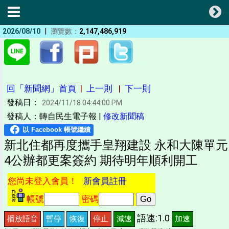
|
2026/08/10
瀏覽數：
2,147,486,919
回「新聞網」首頁
|
上一則
|
下一則
發稿日：
2024/11/18 04:44:00 PM
發稿人：轉自民生電子報 |
修改新聞稿
新北住都再度攜手皇翔建設 永和大陳單元
4公辦都更案簽約 期待明年順利開工
您尚未登入會員！
新會員註冊
帳號
密碼
語速:1.0
播放語音
暫停
恢復
停止
減速
加速