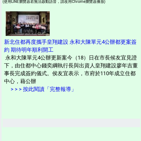
(使用LINE瀏覽器若無法啟動語音，請改用Chrome瀏覽器播放)
新北住都再度攜手皇翔建設 永和大陳單元4公辦都更案簽
約 期待明年順利開工
永和大陳單元4公辦更新案今（18）日在市長候友宜見證
下，由住都中心錢奕綱執行長與出資人皇翔建設廖年吉董
事長完成簽約儀式。侯友宜表示，市府於110年成立住都
中心，藉公辦
> > > 按此閱讀「完整報導」