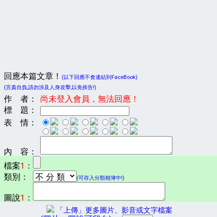
回應本篇文章！
(以下回應不會連結到FaceBook)
(言責自負,請勿涉及人身攻擊,以免挨告!)
作 者：
尚未登入會員，無法回應！
標 題：
表 情：
內 容：
檔案
1
：
類別：
(可存入分類相簿中!)
圖說
1
：
「上傳」更多圖片、影音或文字檔案