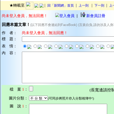
|
|
|
|
★轉載至
回「新聞網」首頁
上一則
下一則
上
尚未登入會員，無法回應！
登入會員
|
新會員註冊
回應本篇文章！
(以下回應不會連結到FaceBook) (言責自負,請勿涉及人身
作 者：
尚未登入會員，無法回應！
標 題：
表 情：
內 容：
檔 案
1
：
(長寬邊請控制在7
圖片分類：
(可同步將照片存入分類相簿中!)
圖 說
1
：