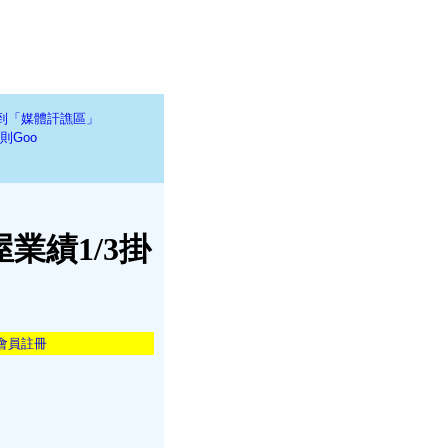
到「媒體訐譙區」
則Goo
業績1/3掛
會員註冊