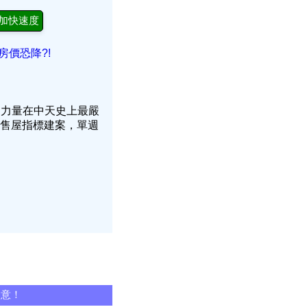
加快速度
房價恐降?!
的力量在中天史上最嚴
預售屋指標建案，單週
同意！