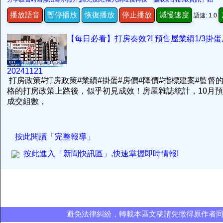
播放語音
暫停播放
恢復播放
停止播放
減慢速度
語速: 1.0
【每日必看】打房奏效?! 預售屋業績1/3掛蛋
20241121
打房政策#打房政策#業績#掛蛋#房價#降價#指標建案#監督
格的打房政策上路後，似乎初見成效！房屋雜誌統計，10月
成交組數，
按此閱讀「完整報導」
按此進入「新聞快訊區」,快速掌握即時情報!
避免法律糾紛，轉載本區文稿請先徵得原作者