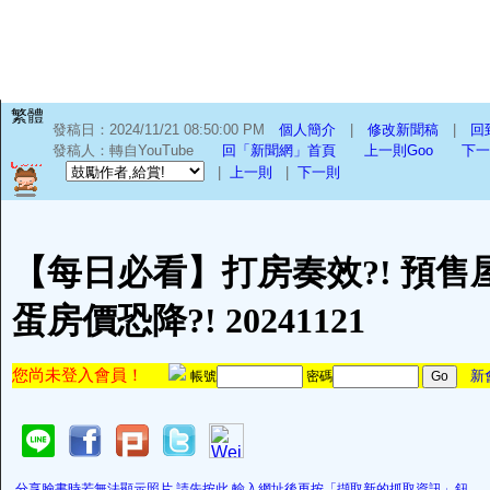
繁體
發稿日：2024/11/21 08:50:00 PM
個人簡介
|
修改新聞稿
|
回
發稿人：轉自YouTube
回「新聞網」首頁
上一則Goo
下一
|
上一則
|
下一則
【每日必看】打房奏效?! 預售屋
蛋房價恐降?! 20241121
您尚未登入會員！
新
帳號
密碼
分享臉書時若無法顯示照片,請先按此,輸入網址後再按「擷取新的抓取資訊」鈕