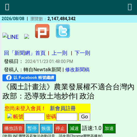
|
2026/08/08
瀏覽數：
2,147,484,342
回「新聞網」首頁
|
上一則
|
下一則
發稿日：
2024/11/23 01:48:00 PM
發稿人：轉自Newtalk新聞 |
修改新聞稿
《國土計畫法》農業發展權不適合台灣內
政部：恐導致土地炒作| 政治
您尚未登入會員！
新會員註冊
帳號
密碼
語速:1.0
播放語音
暫停
恢復
停止
減速
加速
(使用LINE瀏覽器若無法啟動語音，請改用Chrome瀏覽器播放)