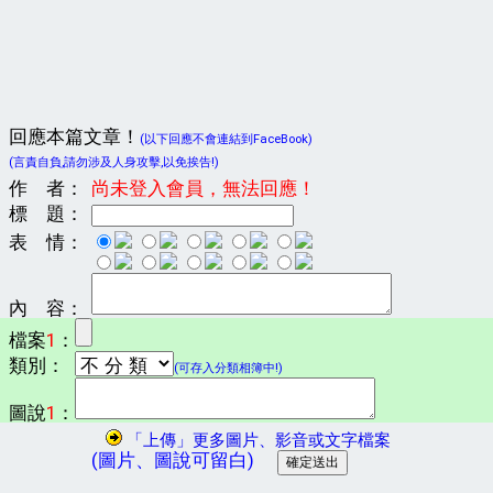
回應本篇文章！
(以下回應不會連結到FaceBook)
(言責自負,請勿涉及人身攻擊,以免挨告!)
作 者：
尚未登入會員，無法回應！
標 題：
表 情：
內 容：
檔案
1
：
類別：
(可存入分類相簿中!)
圖說
1
：
「上傳」更多圖片、影音或文字檔案
(圖片、圖說可留白)