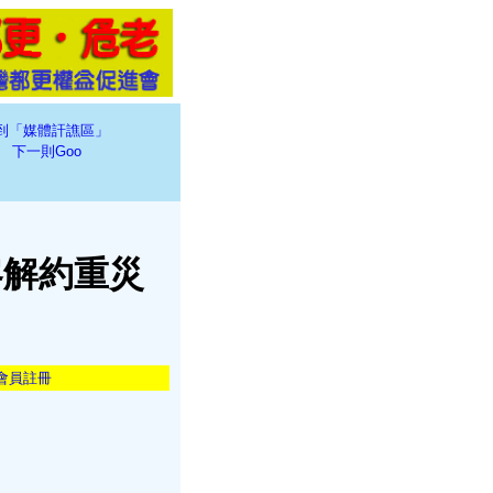
到「媒體訐譙區」
下一則Goo
客解約重災
會員註冊