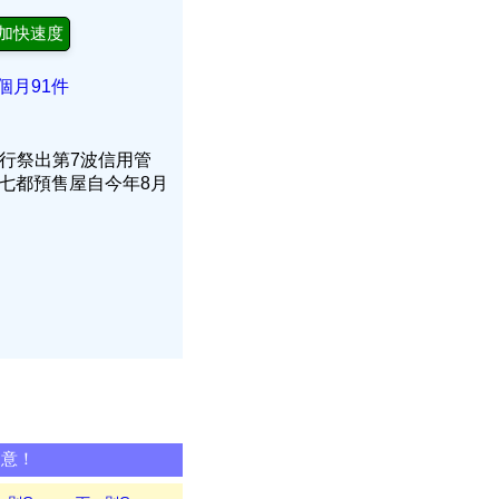
加快速度
個月91件
央行祭出第7波信用管
七都預售屋自今年8月
同意！