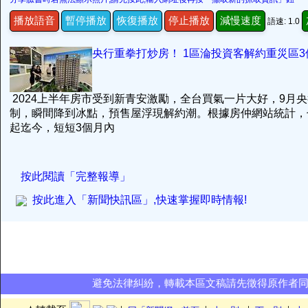
播放語音
暫停播放
恢復播放
停止播放
減慢速度
語速: 1.0
央行重拳打炒房！ 1區淪投資客解約重災區3
2024上半年房市受到新青安激勵，全台買氣一片大好，9月
制，瞬間降到冰點，預售屋浮現解約潮。根據房仲網站統計，
起迄今，短短3個月內
按此閱讀「完整報導」
按此進入「新聞快訊區」,快速掌握即時情報!
避免法律糾紛，轉載本區文稿請先徵得原作者