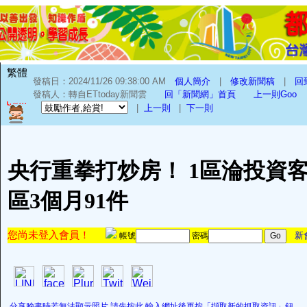
繁體
發稿日：2024/11/26 09:38:00 AM
個人簡介
|
修改新聞稿
|
回
發稿人：轉自ETtoday新聞雲
回「新聞網」首頁
上一則Goo
|
上一則
|
下一則
央行重拳打炒房！ 1區淪投資
區3個月91件
您尚未登入會員！
新
帳號
密碼
分享臉書時若無法顯示照片,請先按此,輸入網址後再按「擷取新的抓取資訊」鈕