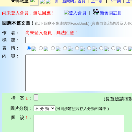
|
|
|
|
★轉載至
回「新聞網」首頁
上一則
下一則
上
尚未登入會員，無法回應！
登入會員
|
新會員註冊
回應本篇文章！
(以下回應不會連結到FaceBook) (言責自負,請勿涉及人身
作 者：
尚未登入會員，無法回應！
標 題：
表 情：
內 容：
檔 案
1
：
(長寬邊請控制在7
圖片分類：
(可同步將照片存入分類相簿中!)
圖 說
1
：