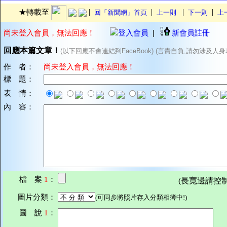
|
|
|
|
★轉載至
回「新聞網」首頁
上一則
下一則
上
尚未登入會員，無法回應！
登入會員
|
新會員註冊
回應本篇文章！
(以下回應不會連結到FaceBook) (言責自負,請勿涉及人身
作 者：
尚未登入會員，無法回應！
標 題：
表 情：
內 容：
檔 案
1
：
(長寬邊請控制在7
圖片分類：
(可同步將照片存入分類相簿中!)
圖 說
1
：