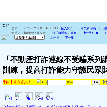
繁體
發稿日：2025/02/09 01:26:00 PM
個人簡介
|
修改新聞稿
|
回
發稿人：轉自彰化縣政府
回「新聞網」首頁
上一則Goo
下
|
上一則
|
下一則
「不動產打詐連線不受騙系列
訓練，提高打詐能力守護民眾
您尚未登入會員！
新
帳號
密碼
分享臉書時若無法顯示照片,請先按此,輸入網址後再按「擷取新的抓取資訊」鈕