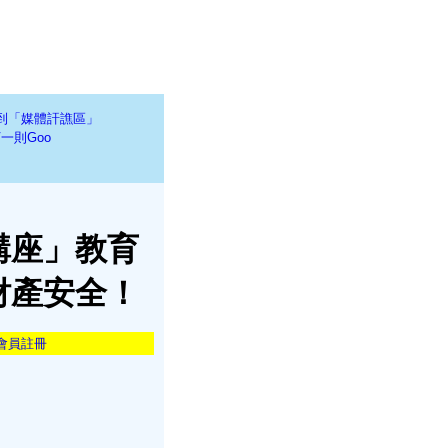
到「媒體訐譙區」
一則Goo
講座」教育
財產安全！
會員註冊