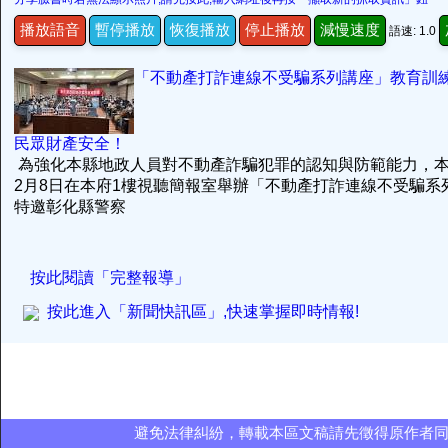
播放語音
暫停播放
恢復播放
停止播放
減慢速度
語速: 1.0
「不動產打詐連線不受騙系列講座」教育訓
民眾財產安全！
為強化本縣地政人員對不動產詐騙犯罪的認知與防範能力，本府
2月8日在本府1樓視聽簡報室舉辦「不動產打詐連線不受騙系
特邀彰化縣警察
按此閱讀「完整報導」
按此進入「新聞快訊區」,快速掌握即時情報!
避免法律糾紛，轉載本區文稿請先徵得原作者