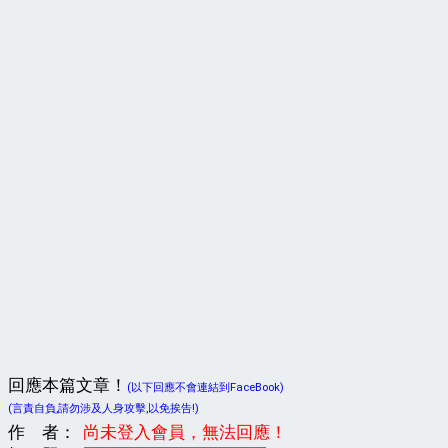
回應本篇文章！
(以下回應不會連結到FaceBook)
(言責自負,請勿涉及人身攻擊,以免挨告!)
作 者：
尚未登入會員，無法回應！