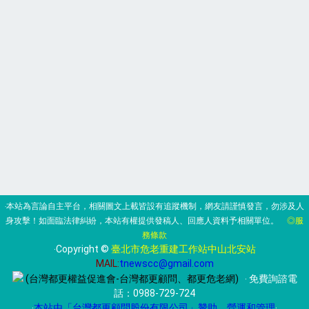
‧本站為言論自主平台，相關圖文上載皆設有追蹤機制，網友請謹慎發言，勿涉及人
身攻擊！如面臨法律糾紛，本站有權提供發稿人、回應人資料予相關單位。
◎服
務條款
‧Copyright ©
臺北市危老重建工作站中山北安站
MAIL:
tnewscc@gmail.com
(台灣都更權益促進會-台灣都更顧問、都更危老網)
‧ 免費詢諮電
話：
0988-729-724
‧
本站由「台灣都更顧問股份有限公司」贊助、營運和管理
‧