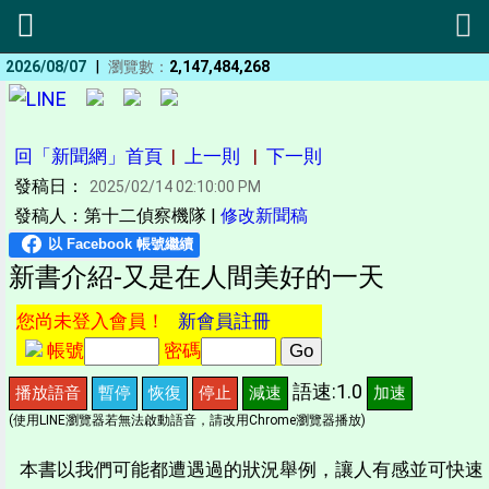
|
2026/08/07
瀏覽數：
2,147,484,268
回「新聞網」首頁
|
上一則
|
下一則
發稿日：
2025/02/14 02:10:00 PM
發稿人：第十二偵察機隊 |
修改新聞稿
新書介紹-又是在人間美好的一天
您尚未登入會員！
新會員註冊
帳號
密碼
語速:1.0
播放語音
暫停
恢復
停止
減速
加速
(使用LINE瀏覽器若無法啟動語音，請改用Chrome瀏覽器播放)
本書以我們可能都遭遇過的狀況舉例，讓人有感並可快速