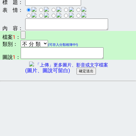
標 題：
表 情：
內 容：
檔案
1
：
類別：
(可存入分類相簿中!)
圖說
1
：
「上傳」更多圖片、影音或文字檔案
(圖片、圖說可留白)